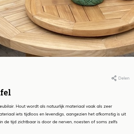
Delen
r Roos, 28 mei 2020
Door Roos, 28 mei 2020
et geheim achter een
Het creëren va
fel
ezond gazon: slim
leefzones in de 
bilair. Hout wordt als natuurlijk materiaal vaak als zeer
ewateren
comfort, functi
teriaal iets tijdloos en levendigs, aangezien het afkomstig is uit
en sfeer
s meer
 de tijd zichtbaar is door de nerven, noesten of soms zelfs
Lees meer