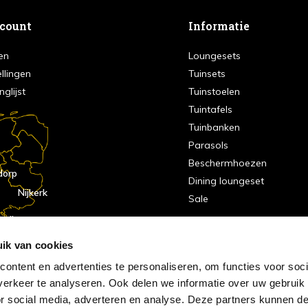
ccount
Informatie
en
Loungesets
ellingen
Tuinsets
nglijst
Tuinstoelen
Tuintafels
Tuinbanken
Parasols
Beschermhoezen
dorp
Dining loungeset
Nijkerk
Sale
indhoven
dorp
ik van cookies
ontent en advertenties te personaliseren, om functies voor soci
erkeer te analyseren. Ook delen we informatie over uw gebruik
or social media, adverteren en analyse. Deze partners kunnen 