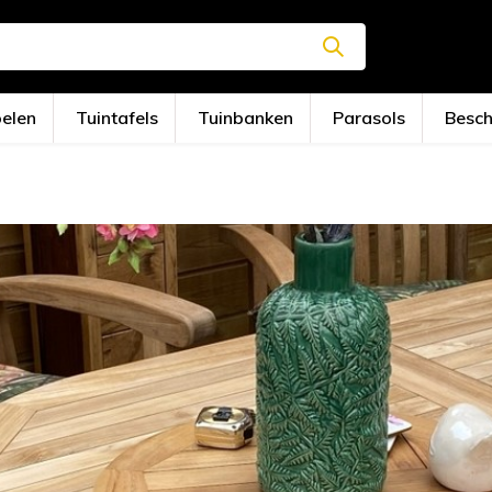
oelen
Tuintafels
Tuinbanken
Parasols
Besc