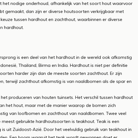
ist het nodige onderhoud, afhankelijk van het soort hout waarvoor
hebt gemaakt, dan zijn er diverse houtsoorten verkrijgbaar met
 keuze tussen hardhout en zachthout, waarbinnen er diverse
an hardhout.
prong is een deel van het hardhout in de wereld ook afkomstig
onesië, Thailand, Birma en India. Hardhout is niet per definitie
orten harder zijn dan de meeste soorten zachthout. Er zijn
n, terwijl zachthout afkomstig is van naaldbomen als de spar en
et produceren van houten tuinsets. Het verschil tussen hardhout
 van het hout, maar met de manier waarop de bomen zich
mstig van loofbomen en zachthout van naaldbomen. Twee veel
 meest gebruikte hardhoutsoorten is teakhout. Teak is een
is uit Zuidoost-Azië. Door het veelvuldig gebruik van teakhout in
rden. Een boom waaruit het teak wordt gewonnen doet er