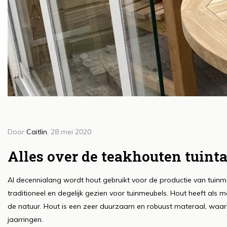
Door
Caitlin
, 28 mei 2020
Doo
H
Alles over de teakhouten tuinta
g
Al decennialang wordt hout gebruikt voor de productie van tuinmeu
b
traditioneel en degelijk gezien voor tuinmeubels. Hout heeft als ma
Lee
de natuur. Hout is een zeer duurzaam en robuust materaal, waarin
jaarringen.