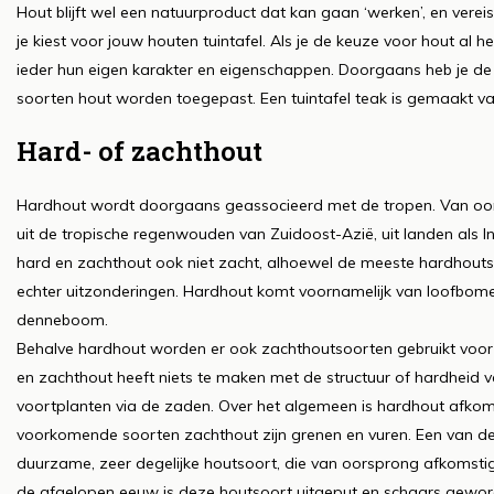
Hout blijft wel een natuurproduct dat kan gaan ‘werken’, en vere
je kiest voor jouw houten tuintafel. Als je de keuze voor hout al 
ieder hun eigen karakter en eigenschappen. Doorgaans heb je de
soorten hout worden toegepast. Een tuintafel teak is gemaakt v
Hard- of zachthout
Hardhout wordt doorgaans geassocieerd met de tropen. Van oors
uit de tropische regenwouden van Zuidoost-Azië, uit landen als Ind
hard en zachthout ook niet zacht, alhoewel de meeste hardhoutso
echter uitzonderingen. Hardhout komt voornamelijk van loofbome
denneboom.
Behalve hardhout worden er ook zachthoutsoorten gebruikt voor h
en zachthout heeft niets te maken met de structuur of hardheid
voortplanten via de zaden. Over het algemeen is hardhout afko
voorkomende soorten zachthout zijn grenen en vuren. Een van de
duurzame, zeer degelijke houtsoort, die van oorsprong afkomstig 
de afgelopen eeuw is deze houtsoort uitgeput en schaars gewo