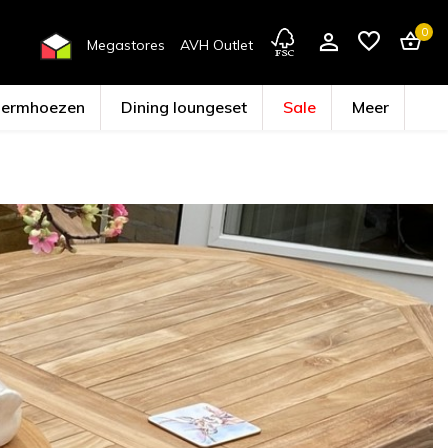
0
Megastores
AVH Outlet
hermhoezen
Dining loungeset
Sale
Meer
Account aanmaken