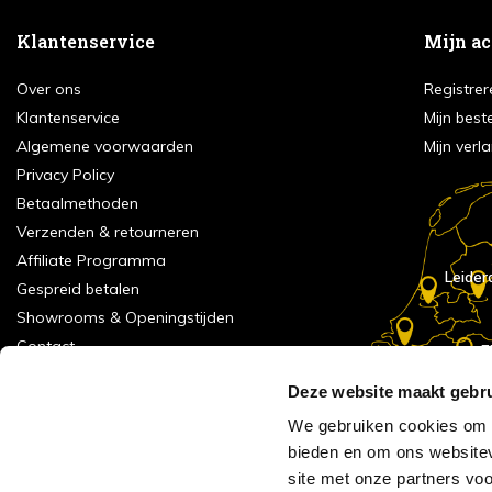
Klantenservice
Mijn a
Over ons
Registrer
Klantenservice
Mijn best
Algemene voorwaarden
Mijn verla
Privacy Policy
Betaalmethoden
Verzenden & retourneren
Affiliate Programma
Leider
Gespreid betalen
Showrooms & Openingstijden
Contact
E
Numans
Service formulier
Deze website maakt gebru
Inspiratie
We gebruiken cookies om c
Meld je aan voor onze nieuwsbrief!
bieden en om ons websitev
Alle vestigingen
site met onze partners vo
Vacatures