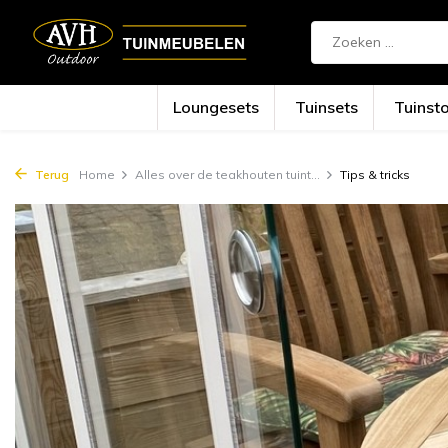
{!!% include 'snippets/cta.rain' %!!}
Loungesets
Tuinsets
Tuinst
Terug
Home
Alles over de teakhouten tuint...
Tips & tricks