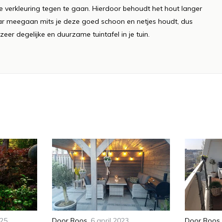
e verkleuring tegen te gaan. Hierdoor behoudt het hout langer
5 jaar meegaan mits je deze goed schoon en netjes houdt, dus
eer degelijke en duurzame tuintafel in je tuin.
025
Door
Roos
,
6 april 2023
Door
Roos