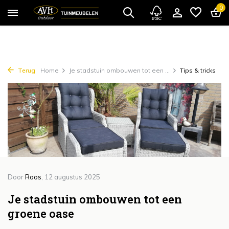
{!!% include 'snippets/cta.rain' %!!}
0
Terug
Home
Je stadstuin ombouwen tot een ...
Tips & tricks
Door
Roos
, 12 augustus 2025
Je stadstuin ombouwen tot een
groene oase