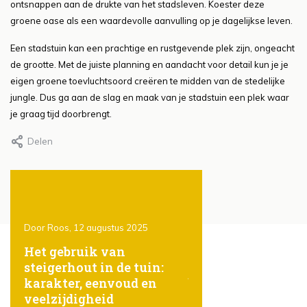
ontsnappen aan de drukte van het stadsleven. Koester deze
groene oase als een waardevolle aanvulling op je dagelijkse leven.
Een stadstuin kan een prachtige en rustgevende plek zijn, ongeacht
de grootte. Met de juiste planning en aandacht voor detail kun je je
eigen groene toevluchtsoord creëren te midden van de stedelijke
jungle. Dus ga aan de slag en maak van je stadstuin een plek waar
je graag tijd doorbrengt.
Delen
Door Roos, 12 augustus 2025
Door Roos, 12 augustus 20
ht
Het gebruik van
Het geheim achter
steigerhout in de tuin:
gezond gazon: sli
e
karakter, eenvoud en
bewateren
veelzijdigheid
Lees meer