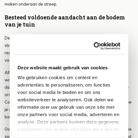
maken onderaan de streep.
Besteed voldoende aandacht aan de bodem
van je tuin
De kwaliteit van de bodem is cruciaal voor een succesvolle
stadstuin. Zorg ervoor dat de grond goed wordt bemest en
regelmatig wordt bewaterd. Overweeg ook om compost toe te
voegen om de bodemstructuur te verbeteren.
Deze website maakt gebruik van cookies
Alles valt of staat dan ook met de basis van je tuin en in dit geval
We gebruiken cookies om content en
wordt die basis dan ook gevormd door de bodem in je tuin. Het is
advertenties te personaliseren, om functies
dan ook van belang dat je er zorg voor draagt dat deze bodem op
voor social media te bieden en om ons
orde is en dat je dus op die wijze kijkt hoe je dit vorm kan geven.
websiteverkeer te analyseren. Ook delen we
Controleer dan ook de staat van de bodem en kijk bij gebreken hoe
informatie over uw gebruik van onze site met
je deze eventueel verbeteren kan. Zo zorg je voor een prettige
onze partners voor social media, adverteren en
basis in je tuin waar je vervolgens op verder kan gaan bouwen.
analyse. Deze partners kunnen deze gegevens
combineren met andere informatie die u aan ze
Ook kun je de bodem verbeteren door elementen toe te voegen die
heeft verstrekt of die ze hebben verzameld op
zorgen voor voeding voor de bodem. Ook dit kan enorm waardevol