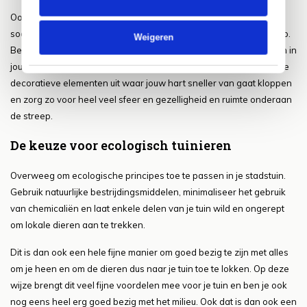
Ook deze decoratieve elementen zijn er weer in heel erg veel
soorten en maten en je kunt hier dan ook heel veel kanten mee op.
Weigeren
Belangrijk hierbij is dat je er goed op let wat ze kunnen toevoegen in
jouw tuin en dat je daar dus mee aan de slag gaat. Kies dan ook de
decoratieve elementen uit waar jouw hart sneller van gaat kloppen
en zorg zo voor heel veel sfeer en gezelligheid en ruimte onderaan
de streep.
De keuze voor ecologisch tuinieren
Overweeg om ecologische principes toe te passen in je stadstuin.
Gebruik natuurlijke bestrijdingsmiddelen, minimaliseer het gebruik
van chemicaliën en laat enkele delen van je tuin wild en ongerept
om lokale dieren aan te trekken.
Dit is dan ook een hele fijne manier om goed bezig te zijn met alles
om je heen en om de dieren dus naar je tuin toe te lokken. Op deze
wijze brengt dit veel fijne voordelen mee voor je tuin en ben je ook
nog eens heel erg goed bezig met het milieu. Ook dat is dan ook een