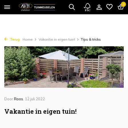
{!!% include 'snippets/cta.rain' %!!}
0
Terug
Home
Vakantie in eigen tuin!
Tips & tricks
Door
Roos
, 12 juli 2022
Vakantie in eigen tuin!