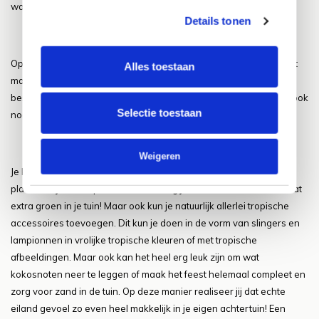
wanen.
Details tonen
Op deze manier heb je helemaal niet het gevoel alsof je thuis bent
Alles toestaan
maar lijkt het net alsof je op vakantie bent naar een tropische
bestemming. Het toevoegen van een tropisch tintje aan je tuin is ook
Selectie toestaan
nog eens heel erg makkelijk!
Weigeren
Je kunt bijvoorbeeld kiezen voor een aantal tropisch ogende
planten in je tuin. Op deze manier zorg je dan ook meteen voor wat
extra groen in je tuin! Maar ook kun je natuurlijk allerlei tropische
accessoires toevoegen. Dit kun je doen in de vorm van slingers en
lampionnen in vrolijke tropische kleuren of met tropische
afbeeldingen. Maar ook kan het heel erg leuk zijn om wat
kokosnoten neer te leggen of maak het feest helemaal compleet en
zorg voor zand in de tuin. Op deze manier realiseer jij dat echte
eiland gevoel zo even heel makkelijk in je eigen achtertuin! Een