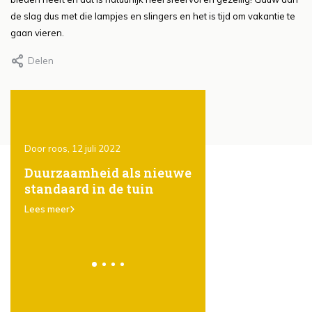
de slag dus met die lampjes en slingers en het is tijd om vakantie te
gaan vieren.
Delen
Door roos, 12 juli 2022
Door Roos, 12 juli 2022
ones
Duurzaamheid als nieuwe
Het gebruik van
standaard in de tuin
steigerhout in de t
er
karakter, eenvoud
Lees meer
veelzijdigheid
Lees meer