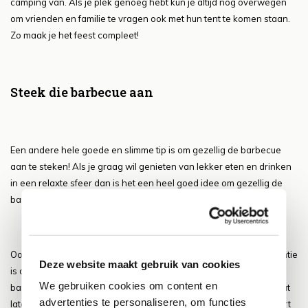
camping van. Als je plek genoeg hebt kun je altijd nog overwegen
om vrienden en familie te vragen ook met hun tent te komen staan.
Zo maak je het feest compleet!
Steek die barbecue aan
Een andere hele goede en slimme tip is om gezellig de barbecue
aan te steken! Als je graag wil genieten van lekker eten en drinken
in een relaxte sfeer dan is het een heel goed idee om gezellig de
barbecue aan te steken en jezelf zo te laten verrassen.
Ook zorgt dit dus meteen voor een vakantie gevoel. Juist op vakantie
Deze website maakt gebruik van cookies
is dit dan ook iets wat we vaak doen. We steken gezellig de
We gebruiken cookies om content en
barbecue aan en genieten van een heerlijke maaltijd! We eten wat
advertenties te personaliseren, om functies
later dan normaal en zijn ook gerust de hele avond bezig. Dit hoort