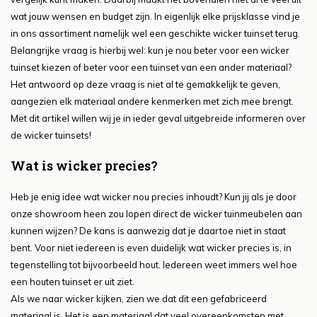
wat jouw wensen en budget zijn. In eigenlijk elke prijsklasse vind je
in ons assortiment namelijk wel een geschikte wicker tuinset terug.
Belangrijke vraag is hierbij wel: kun je nou beter voor een wicker
tuinset kiezen of beter voor een tuinset van een ander materiaal?
Het antwoord op deze vraag is niet al te gemakkelijk te geven,
aangezien elk materiaal andere kenmerken met zich mee brengt.
Met dit artikel willen wij je in ieder geval uitgebreide informeren over
de wicker tuinsets!
Wat is wicker precies?
Heb je enig idee wat wicker nou precies inhoudt? Kun jij als je door
onze showroom heen zou lopen direct de wicker tuinmeubelen aan
kunnen wijzen? De kans is aanwezig dat je daartoe niet in staat
bent. Voor niet iedereen is even duidelijk wat wicker precies is, in
tegenstelling tot bijvoorbeeld hout. Iedereen weet immers wel hoe
een houten tuinset er uit ziet.
Als we naar wicker kijken, zien we dat dit een gefabriceerd
materiaal is. Het is een materiaal dat veel overeenkomsten met