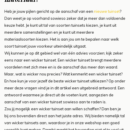
Heb je jouw pijlen gericht op de aanschaf van een
nieuwe tuinset
?
Dan weet je op voorhand sowieso zeker dat je meer dan voldoende
keuze hebt. Je kunt uit tal van soorten tuinsets kiezen, je kunt uit
meerdere samenstellingen en je kunt uit meerdere
materiaalsoorten kiezen. Het is aan jou om te bepalen naar welk
soort tuinset jouw voorkeur uiteindelijk uitgaat.
Wij kunnen je op dit gebied wel van één advies voorzien; kijk zeker
eens naar een wicker tuinset. Een wicker tuinset brengt meerdere
voordelen met zich mee en is de aanschaf dus meer dan waard.
Maar, wat is wicker nou precies? Wat kenmerkt een wicker tuinset?
En hoe kun je voor jezelf de beste wicker tuinset uitkiezen? Op onder
meer deze vragen vind je in dit artikel een uitgebreid antwoord. Een
antwoord waarmee je direct uit de voeten kunt, aangezien de
aanschaf van een wicker tuinset sowieso aan te raden is.
Zou jij mogelijk een wicker tuinset aan willen schaffen? Dan ben je
bij ons bovendien direct aan het juiste adres. Wij bieden namelijk tal
van wicker tuinsets aan, waardoor je in onze webshop een goed
vergelijk kunt maken. Daarbij maakt het bovendien niet al te veel uit