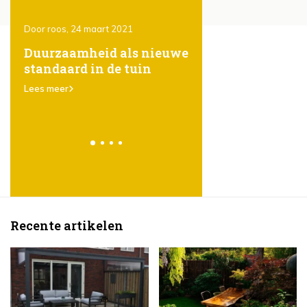
Door roos, 24 maart 2021
Door Roos, 24 maart 2021
ones
Duurzaamheid als nieuwe
Het gebruik van
standaard in de tuin
steigerhout in de t
er
karakter, eenvoud
Lees meer
veelzijdigheid
Lees meer
Recente artikelen