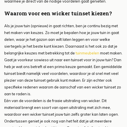
waarmee je direct van de nodige voordelen gaat genieten.
Waarom voor een wicker tuinset kiezen?
Als je jouw tuin (opnieuw) in gaat richten, ben je continu bezig met
het maken van keuzes. Zo moet je bepalen hoe je jouw tuin in gaat
delen, waar je het gazon aan wilt laten leggen en voor welke
siertegels je het beste kunt kiezen. Daarnaast is het ook zo dat je
belangrijke keuzes met betrekking tot de
tuinmeubelen
moet maken.
Gaat je voorkeur sowieso uit naar een tuinset voor in jouw tuin? Dan
heb je wat ons betreft al een prima keuze gemaakt. Een gemiddelde
tuinset biedt namelijk veel voordelen, waardoor je al snel met veel
plezier van deze tuinset gebruik kunt maken. Er zijn echter ook
specifieke redenen waarom de aanschaf van een wicker tuinset zo
aan te raden is.
Eén van de voordelen is de fraaie uitstraling van wicker. Dit
materiaal brengt een soort van open uitstraling met zich mee,
waardoor een wicker tuinset jouw tuin zelfs groter kan laten ogen.
Ondertussen geniet je ook nog van het feit dat je uit meerdere