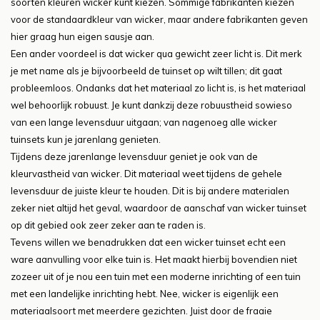
soorten kleuren wicker kunt kiezen. Sommige fabrikanten kiezen
voor de standaardkleur van wicker, maar andere fabrikanten geven
hier graag hun eigen sausje aan.
Een ander voordeel is dat wicker qua gewicht zeer licht is. Dit merk
je met name als je bijvoorbeeld de tuinset op wilt tillen; dit gaat
probleemloos. Ondanks dat het materiaal zo licht is, is het materiaal
wel behoorlijk robuust. Je kunt dankzij deze robuustheid sowieso
van een lange levensduur uitgaan; van nagenoeg alle wicker
tuinsets kun je jarenlang genieten.
Tijdens deze jarenlange levensduur geniet je ook van de
kleurvastheid van wicker. Dit materiaal weet tijdens de gehele
levensduur de juiste kleur te houden. Dit is bij andere materialen
zeker niet altijd het geval, waardoor de aanschaf van wicker tuinset
op dit gebied ook zeer zeker aan te raden is.
Tevens willen we benadrukken dat een wicker tuinset echt een
ware aanvulling voor elke tuin is. Het maakt hierbij bovendien niet
zozeer uit of je nou een tuin met een moderne inrichting of een tuin
met een landelijke inrichting hebt. Nee, wicker is eigenlijk een
materiaalsoort met meerdere gezichten. Juist door de fraaie