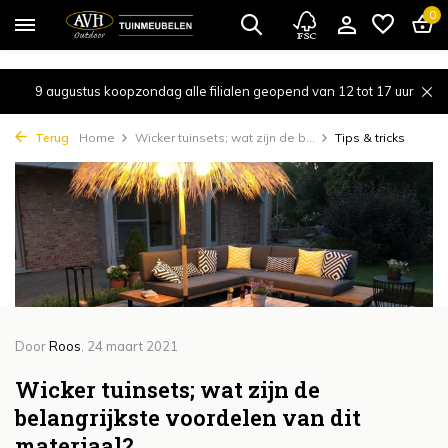
{!!% include 'snippets/cta.rain' %!!}
0
9 augustus koopzondag alle filialen geopend van 12 tot 17 uur
Terug
Home
Wicker tuinsets; wat zijn de b...
Tips & tricks
Door
Roos
, 24 maart 2021
Wicker tuinsets; wat zijn de
belangrijkste voordelen van dit
materiaal?