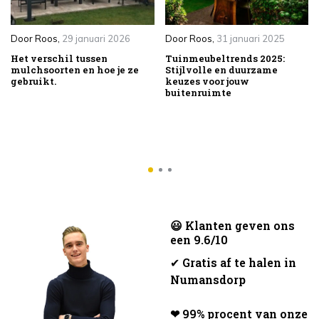
Door
Roos
,
29 januari 2026
Door
Roos
,
31 januari 2025
Het verschil tussen
Tuinmeubeltrends 2025:
mulchsoorten en hoe je ze
Stijlvolle en duurzame
gebruikt.
keuzes voor jouw
buitenruimte
😃 Klanten geven ons
een 9.6/10
✔
Gratis af te halen in
Numansdorp
❤ 99% procent van onze