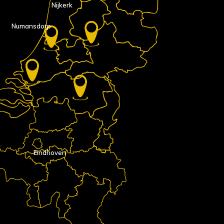
Nijkerk
Numansdorp
Eindhoven