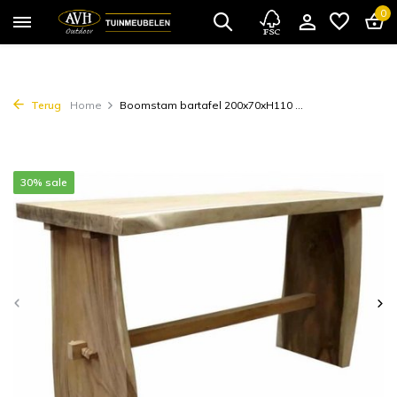
0
Terug
Home
Boomstam bartafel 200x70xH110 ...
30% sale