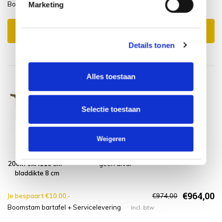
Boomstam bartafel + Wood protector
Incl. btw
Marketing
Toevoegen aan winkelwagen
Details tonen
Alles toestaan
Selectie toestaan
Weigeren
Boomstam
Montagelevering
bartafel
- Extra gemak &
200x70xH110 cm –
geen afval
bladdikte 8 cm
€964,00
Je bespaart €10.00,-
€974,00
Boomstam bartafel + Servicelevering
Incl. btw