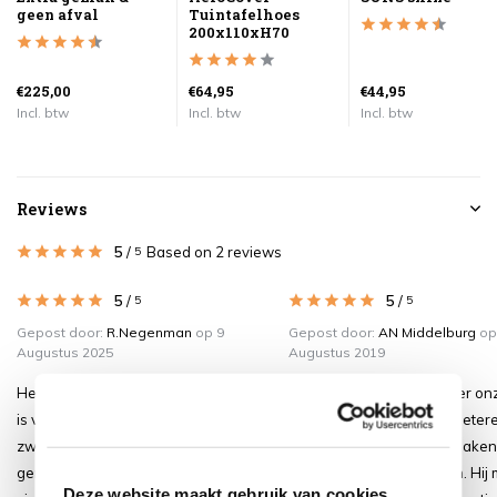
geen afval
Tuintafelhoes
200x110xH70
€225,00
€64,95
€44,95
Incl. btw
Incl. btw
Incl. btw
Reviews
5
/
Based on 2 reviews
5
5
/
5
/
5
5
Gepost door:
R.Negenman
op 9
Gepost door:
AN Middelburg
op
Augustus 2025
Augustus 2019
Het is een prachtige bartafel. De tafel
Wij zijn zeer tevreden over on
is van zeer goede kwaliteit en heel
boomstam bartafel. Een beter
zwaar. De delen zijn uit één stuk
hadden wij niet kunnen maken.
gemaakt en daardoor prachtig om te
ons pareltje van onze tuin. Hij
Deze website maakt gebruik van cookies