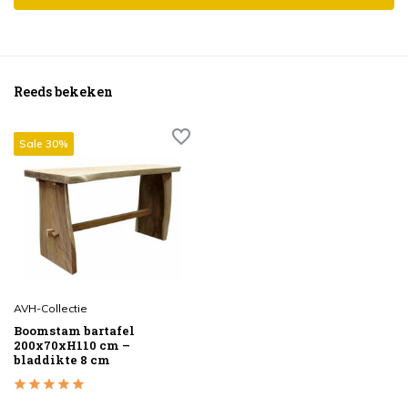
Reeds bekeken
Sale 30%
AVH-Collectie
Boomstam bartafel
200x70xH110 cm –
bladdikte 8 cm