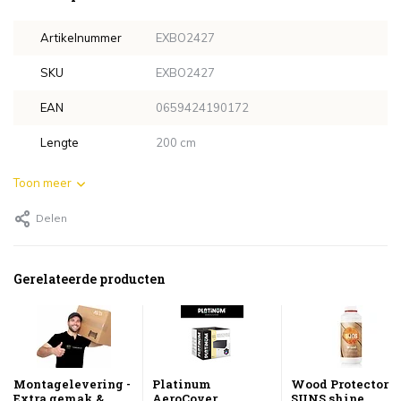
Artikelnummer
EXBO2427
SKU
EXBO2427
EAN
0659424190172
Lengte
200 cm
Toon meer
Delen
Gerelateerde producten
Montagelevering -
Platinum
Wood Protector
Extra gemak &
AeroCover
SUNS shine