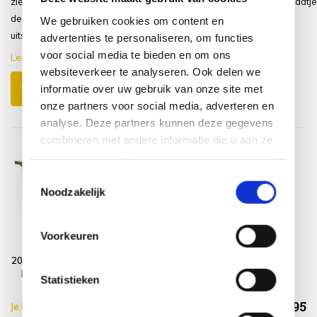
zien. Na drie lagen Skylt heeft het
van onze tuin het totaal plaatje
dezelfde matte onbehandelde
kompleet
We gebruiken cookies om content en
uitstraling, maar...
advertenties te personaliseren, om functies
voor social media te bieden en om ons
Lees meer
websiteverkeer te analyseren. Ook delen we
informatie over uw gebruik van onze site met
Schrijf je eigen review
onze partners voor social media, adverteren en
analyse. Deze partners kunnen deze gegevens
combineren met andere informatie die u aan ze
heeft verstrekt of die ze hebben verzameld op
basis van uw gebruik van hun services.
Toestemmingsselectie
Noodzakelijk
Boomstam
Wood Protector
Voorkeuren
bartafel
SUNS shine
200x70xH110 cm –
bladdikte 8 cm
Statistieken
€788,95
Je bespaart €5.00,-
€793,95