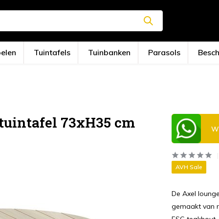
oelen
Tuintafels
Tuinbanken
Parasols
Besc
 tuintafel 73xH35 cm
Wi
AVH Sale
De Axel lounge
gemaakt van r