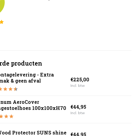
rde producten
ntagelevering - Extra
€225,00
mak & geen afval
Incl. btw
inum AeroCover
€44,95
ngestoelhoes 100x100xH70
Incl. btw
ood Protector SUNS shine
€44,95