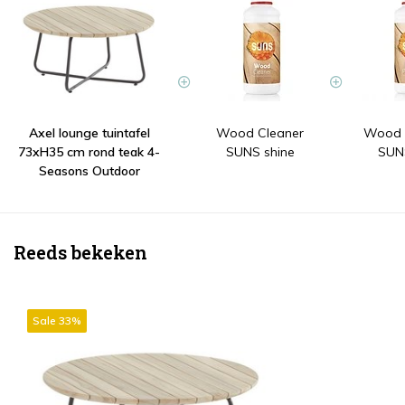
Axel lounge tuintafel
Wood Cleaner
Wood P
73xH35 cm rond teak 4-
SUNS shine
SUNS
Seasons Outdoor
Reeds bekeken
Sale 33%