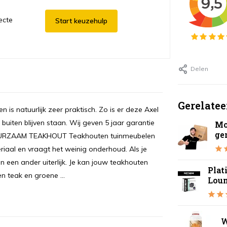
ecte
Start keuzehulp
Delen
Gerelatee
 is natuurlijk zeer praktisch. Zo is er deze Axel
 buiten blijven staan. Wij geven 5 jaar garantie
Mo
ge
. DUURZAAM TEAKHOUT Teakhouten tuinmeubelen
eriaal en vraagt het weinig onderhoud. Als je
en een ander uiterlijk. Je kan jouw teakhouten
Plat
n teak en groene ...
Lou
W