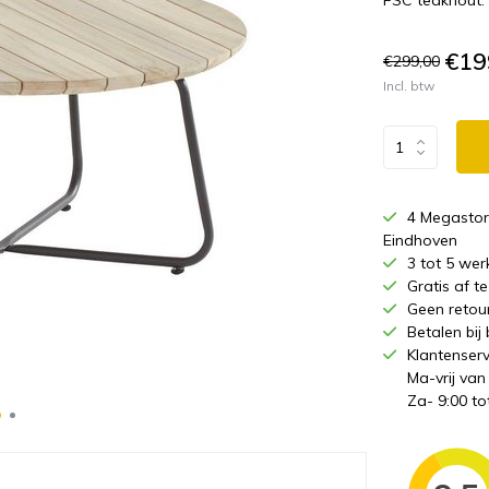
FSC teakhout.
€19
€299,00
Incl. btw
4 Megastor
Eindhoven
3 tot 5 wer
Gratis af 
Geen retou
Betalen bij
Klantenserv
Ma-vrij van
Za- 9:00 to