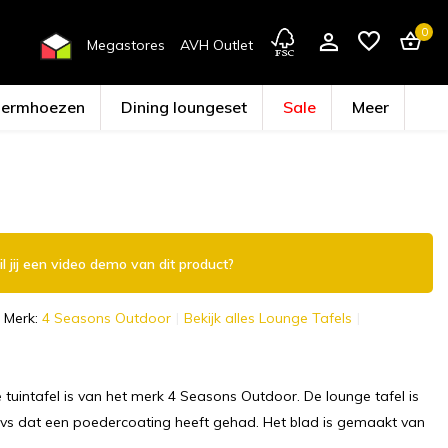
0
Megastores
AVH Outlet
hermhoezen
Dining loungeset
Sale
Meer
Account aanmaken
l jij een video demo van dit product?
Merk:
4 Seasons Outdoor
Bekijk alles Lounge Tafels
 tuintafel is van het merk 4 Seasons Outdoor. De lounge tafel is
vs dat een poedercoating heeft gehad. Het blad is gemaakt van