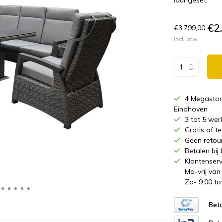
loungeset.
€2
€3.799,00
Incl. btw
4 Megastor
Eindhoven
3 tot 5 wer
Gratis af 
Geen retou
Betalen bij
Klantenserv
Ma-vrij van
Za- 9:00 to
Beta