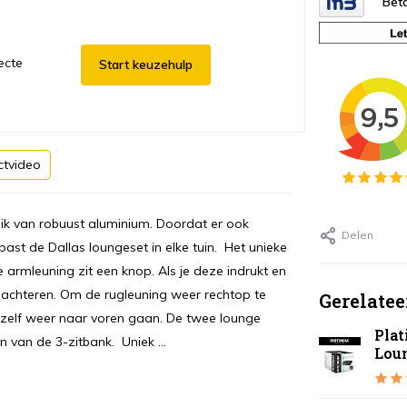
Beta
ecte
Start keuzehulp
ctvideo
uik van robuust aluminium. Doordat er ook
Delen
past de Dallas loungeset in elke tuin. Het unieke
e armleuning zit een knop. Als je deze indrukt en
 achteren. Om de rugleuning weer rechtop te
Gerelatee
anzelf weer naar voren gaan. De twee lounge
Pla
n van de 3-zitbank. Uniek ...
Lou