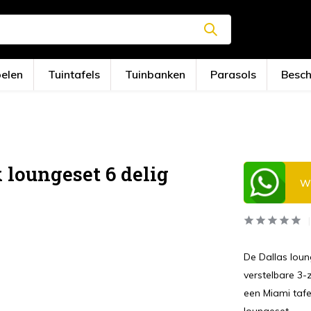
oelen
Tuintafels
Tuinbanken
Parasols
Besc
 loungeset 6 delig
Wi
De Dallas loun
verstelbare 3-
een Miami tafe