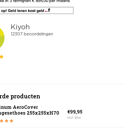
al in 3 termijnen € 895,00
per maand.
rde producten
tinum AeroCover
€99,95
ngesethoes 255x255xH70
Incl. btw