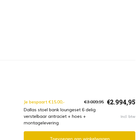
€2.994,95
Je bespaart €15.00,-
€3.009,95
Dallas stoel bank loungeset 6 delig
verstelbaar antraciet + hoes +
Incl. btw
montagelevering
Toevoegen aan winkelwagen