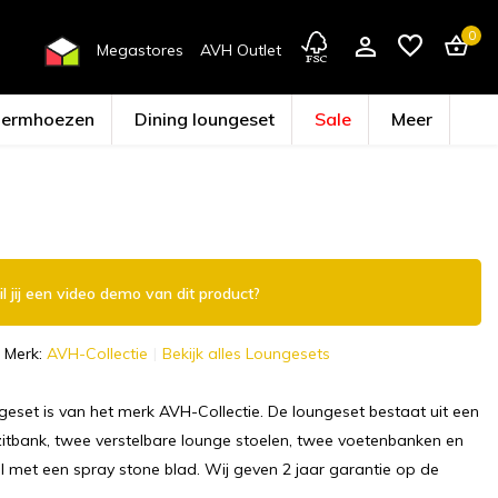
0
Megastores
AVH Outlet
hermhoezen
Dining loungeset
Sale
Meer
Account aanmaken
l jij een video demo van dit product?
Merk:
AVH-Collectie
Bekijk alles Loungesets
geset is van het merk AVH-Collectie. De loungeset bestaat uit een
zitbank, twee verstelbare lounge stoelen, twee voetenbanken en
l met een spray stone blad. Wij geven 2 jaar garantie op de