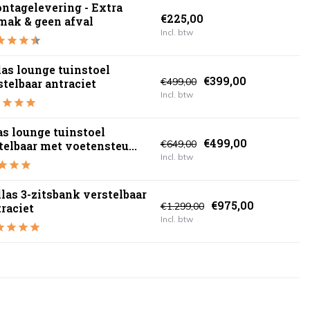
ntagelevering - Extra
€225,00
mak & geen afval
Incl. btw
las lounge tuinstoel
€399,00
€499,00
stelbaar antraciet
Incl. btw
as lounge tuinstoel
€499,00
€649,00
telbaar met voetensteu...
Incl. btw
las 3-zitsbank verstelbaar
€975,00
€1.299,00
raciet
Incl. btw