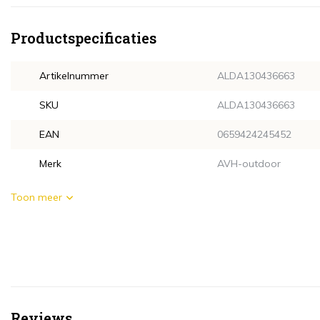
Productspecificaties
Artikelnummer
ALDA130436663
SKU
ALDA130436663
EAN
0659424245452
Merk
AVH-outdoor
Toon meer
Reviews