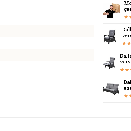
Mo
ge
Dal
ver
Dall
vers
Dal
ant