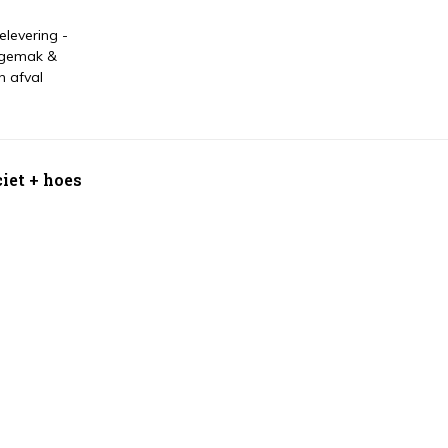
levering -
 gemak &
n afval
ciet + hoes