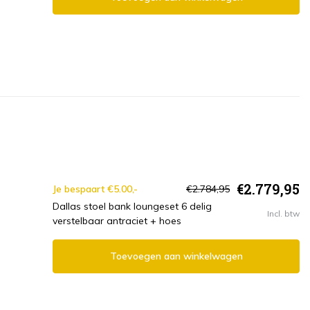
€2.779,95
Je bespaart €5.00,-
€2.784,95
Dallas stoel bank loungeset 6 delig
Incl. btw
verstelbaar antraciet + hoes
Toevoegen aan winkelwagen