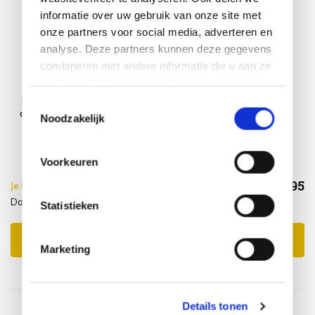
informatie over uw gebruik van onze site met
onze partners voor social media, adverteren en
analyse. Deze partners kunnen deze gegevens
combineren met andere informatie die u aan ze
heeft verstrekt of die ze hebben verzameld op
basis van uw gebruik van hun services.
Darwin deluxe
Platinum
Toestemmingsselectie
dining tuinstoel
AeroCover
Noodzakelijk
bruin
Loungestoelhoes
hoge rug
78x78xH65/90
Voorkeuren
€268,95
Je bespaart €5.00,-
€273,95
Darwin + Beschermhoes
Incl. btw
Statistieken
Toevoegen aan winkelwagen
Marketing
Details tonen