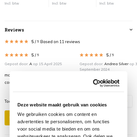
Incl. btw
Incl. btw
Incl. btw
Reviews
5
/
Based on 11 reviews
5
5
/
5
/
5
5
Gepost door:
A
op 15 April 2025
Gepost door:
Andrea Silver
op 
September 2024
mooie robuuste stoel,zit zeer
Oogt mooi ,zit heerlijk!
comfortabel!!!
Toon
1
-
3
van
11
reacties
1
2
3
4
Deze website maakt gebruik van cookies
We gebruiken cookies om content en
Schrijf je eigen review
advertenties te personaliseren, om functies
voor social media te bieden en om ons
websiteverkeer te analyseren. Ook delen we