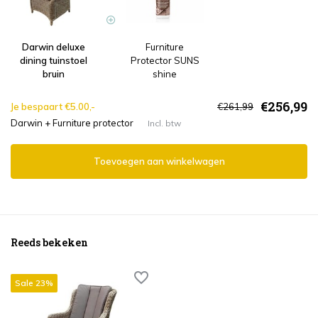
Darwin deluxe
Furniture
dining tuinstoel
Protector SUNS
bruin
shine
€256,99
Je bespaart €5.00,-
€261,99
Darwin + Furniture protector
Incl. btw
Toevoegen aan winkelwagen
Reeds bekeken
Sale 23%