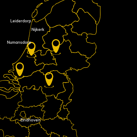
Leiderdorp
Nijkerk
Numansdorp
Eindhoven