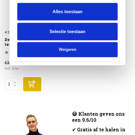
Alles toestaan
Selectie toestaan
4 Seasons Outdoor
Demi bijzettafel 45xH55 cm
teak cloud Taste 4SO
Weigeren
€349,00
€199,00
Incl. btw
😃 Klanten geven ons
een 9.6/10
✔
Gratis af te halen in