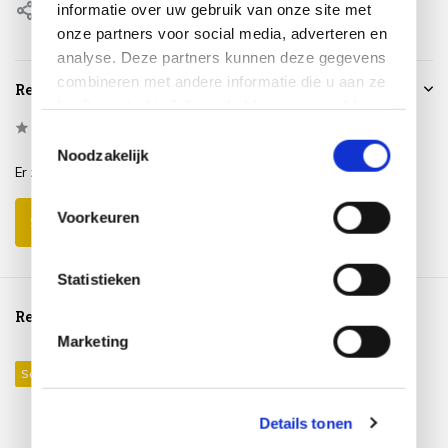
informatie over uw gebruik van onze site met
Delen
onze partners voor social media, adverteren en
analyse. Deze partners kunnen deze gegevens
combineren met andere informatie die u aan ze
Reviews
heeft verstrekt of die ze hebben verzameld op
0
/
Based on 0 reviews
basis van uw gebruik van hun services.
5
Toestemmingsselectie
Noodzakelijk
Er zijn nog geen reviews geschreven over dit product..
Voorkeuren
Schrijf je eigen review
Statistieken
Reeds bekeken
Marketing
Sale 43%
Details tonen