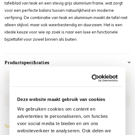
tafelblad van teak en een stevig grijs aluminium frame, wat zorgt
voor een perfecte balans tussen natuurlijkheid en moderne
verfijning. De combinatie van teak en aluminium maakt de tafel niet
alleen stijlvol, maar ook weerbestendig en duurzaam. Het is een
ideale keuze voor wie op zoek is naar een luxe en functionele
bijzettafel voor zowel binnen als buiten.
Productspecificaties
Artikelnummer
4SO91634
SKU
4SO91634
Deze website maakt gebruik van cookies
EAN
8720087022765
We gebruiken cookies om content en
Breedte
45 cm
advertenties te personaliseren, om functies
voor social media te bieden en om ons
Toon meer
websiteverkeer te analyseren. Ook delen we