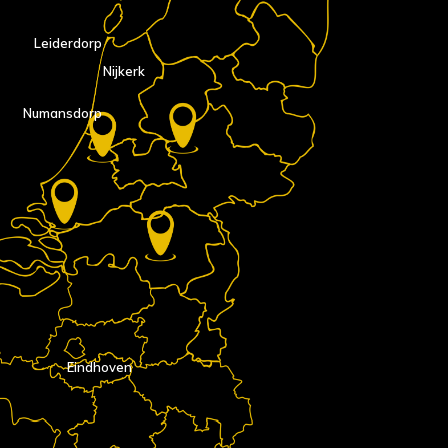
Leiderdorp
Nijkerk
Numansdorp
Eindhoven