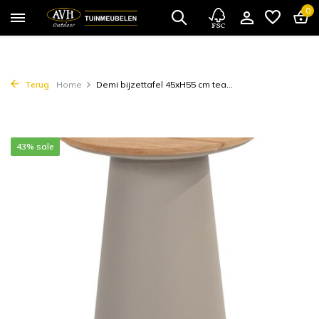
0
Terug
Home
Demi bijzettafel 45xH55 cm tea...
43% sale