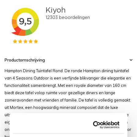
Productomschrijving
Hampton Dining Tuintafel Rond De ronde Hampton dining tuintafel
van 4 Seasons Outdoor is een verfijnde blikvanger die elegantie en
functionaliteit samenbrengt. Met een royale diameter van 160 cm
biedt deze tafel volop ruimte voor gezellige diners en lange
zomeravonden met vrienden of familie. De tafel is volledig gemaakt
uit Mortex, een hoogwaardig mineraal composiet dat de luxe
uitstraling van natuursteen combineert met uitstekende praktische
eigenschappen. Mortex is duurzaam, waterdicht, uv-bestendig en
onderhoudsvriendelijk, waardoor de tafel uitermate geschikt is voor
buitengebruik. Dankzij de ronde vorm geniet iedereen aan tafel