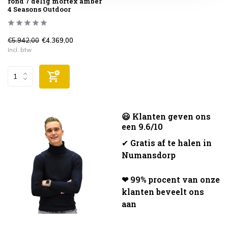
rond 7 delig mortex amber
4 Seasons Outdoor
€5.942,00
€4.369,00
Incl. btw
😃 Klanten geven ons
een 9.6/10
✔
Gratis af te halen in
Numansdorp
❤ 99% procent van onze
klanten beveelt ons
aan