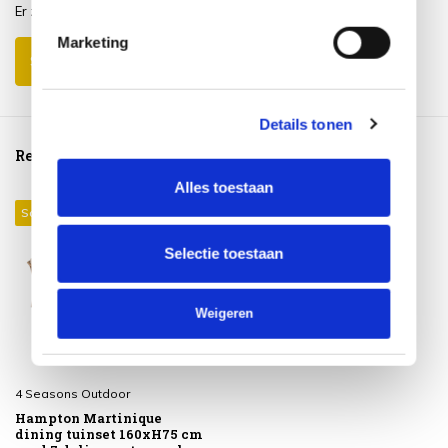
Er zijn nog geen reviews geschreven over dit product..
Marketing
Schrijf je eigen review
Details tonen
Reeds bekeken
Alles toestaan
Sale 26%
Selectie toestaan
Weigeren
4 Seasons Outdoor
Hampton Martinique
dining tuinset 160xH75 cm