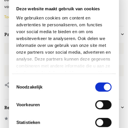
van...
Deze website maakt gebruik van cookies
Toon meer
We gebruiken cookies om content en
advertenties te personaliseren, om functies
voor social media te bieden en om ons
Productspecificaties
websiteverkeer te analyseren. Ook delen we
informatie over uw gebruik van onze site met
Artikelnummer
4SO160540771
onze partners voor social media, adverteren en
analyse. Deze partners kunnen deze gegevens
SKU
4SO160540771
combineren met andere informatie die u aan ze
EAN
8720848338715
heeft verstrekt of die ze hebben verzameld op
basis van uw gebruik van hun services.
Toestemmingsselectie
Delen
Noodzakelijk
Voorkeuren
Reviews
0
/
Based on 0 reviews
5
Statistieken