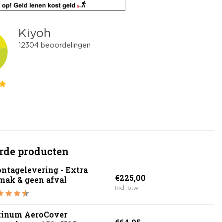
rde producten
ntagelevering - Extra
€225,00
mak & geen afval
Incl. btw
tinum AeroCover