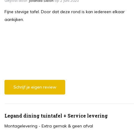
Gepost door:
Jolanda Sibon
op 2 Juni 2020
Fijne stevige tafel. Door dat deze rond is kan iedereen elkaar
aankijken.
Schrijf je eigen review
Legand dining tuintafel + Service levering
Montagelevering - Extra gemak & geen afval