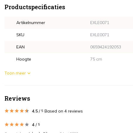
Productspecificaties
Artikelnummer
EXLE0071
SKU
EXLE0071
EAN
0659424192053
Hoogte
75 cm
Toon meer
Reviews
4.5
/
Based on 4 reviews
5
4
/
5