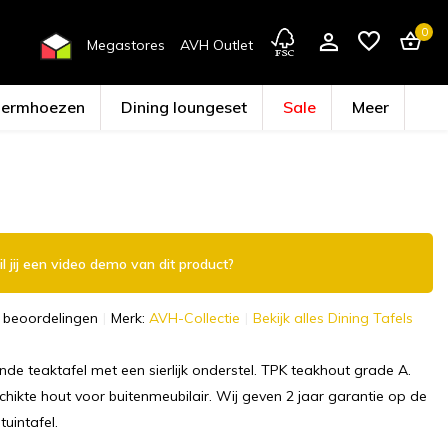
0
Megastores
AVH Outlet
hermhoezen
Dining loungeset
Sale
Meer
Account aanmaken
l jij een video demo van dit product?
 beoordelingen
Merk:
AVH-Collectie
Bekijk alles Dining Tafels
nde teaktafel met een sierlijk onderstel. TPK teakhout grade A.
hikte hout voor buitenmeubilair. Wij geven 2 jaar garantie op de
uintafel.