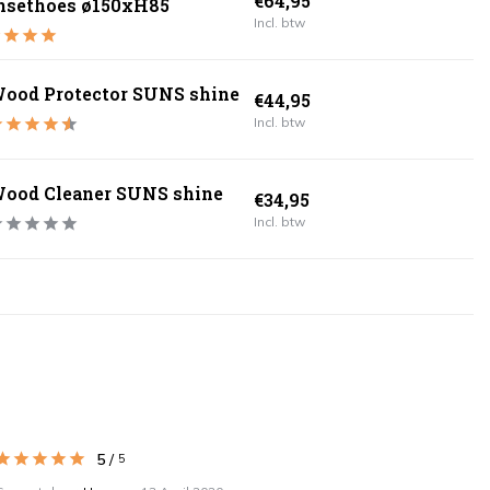
€64,95
nsethoes ø150xH85
Incl. btw
ood Protector SUNS shine
€44,95
Incl. btw
ood Cleaner SUNS shine
€34,95
Incl. btw
5
/
5