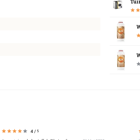
Tui
W
W
4
/
5