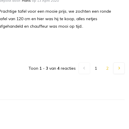
Gepost door:
Hans
op 13 April 2020
Prachtige tafel voor een mooie prijs, we zochten een ronde
tafel van 120 cm en hier was hij te koop, alles netjes
afgehandeld en chauffeur was mooi op tijd..
Toon
1
-
3
van
4
reacties
1
2