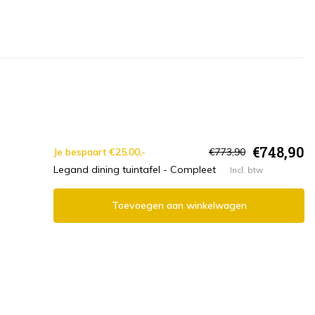
€748,90
Je bespaart €25.00,-
€773,90
Legand dining tuintafel - Compleet
Incl. btw
Toevoegen aan winkelwagen