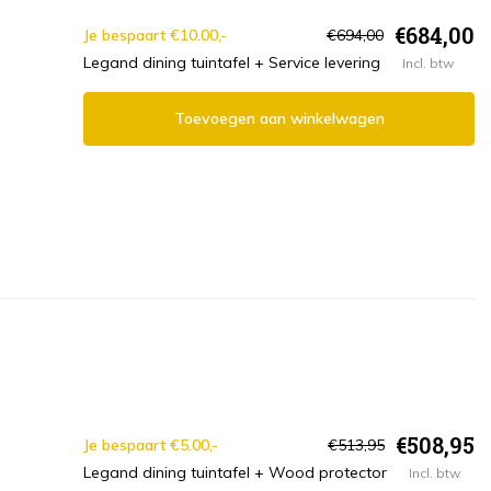
€684,00
Je bespaart €10.00,-
€694,00
Legand dining tuintafel + Service levering
Incl. btw
Toevoegen aan winkelwagen
€508,95
Je bespaart €5.00,-
€513,95
Legand dining tuintafel + Wood protector
Incl. btw