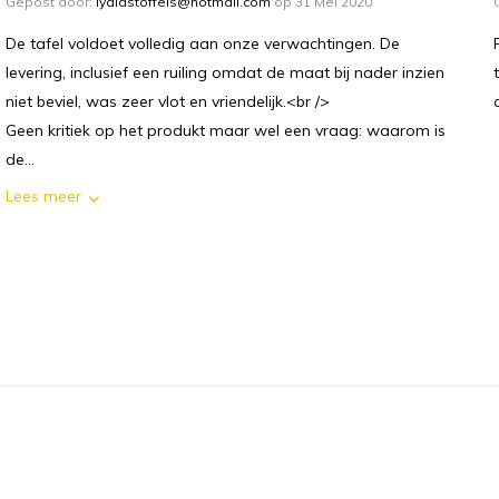
Gepost door:
lydiastoffels@hotmail.com
op 31 Mei 2020
De tafel voldoet volledig aan onze verwachtingen. De
levering, inclusief een ruiling omdat de maat bij nader inzien
niet beviel, was zeer vlot en vriendelijk.<br />
Geen kritiek op het produkt maar wel een vraag: waarom is
de...
Lees meer