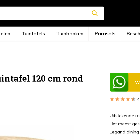
oelen
Tuintafels
Tuinbanken
Parasols
Besc
intafel 120 cm rond
Wi
4
Uitstekende ro
Het meest gesc
Legand dining t