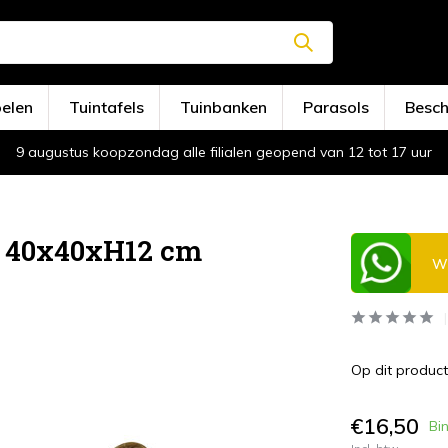
oelen
Tuintafels
Tuinbanken
Parasols
Besc
9 augustus koopzondag alle filialen geopend van 12 tot 17 uur
d 40x40xH12 cm
Wi
Op dit product
€16,50
Bi