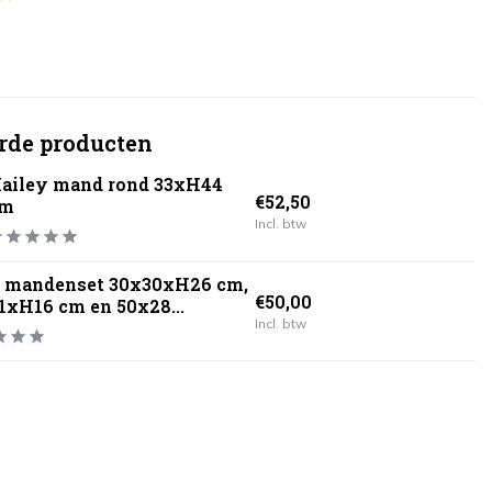
rde producten
ailey mand rond 33xH44
€52,50
cm
Incl. btw
 mandenset 30x30xH26 cm,
€50,00
1xH16 cm en 50x28...
Incl. btw