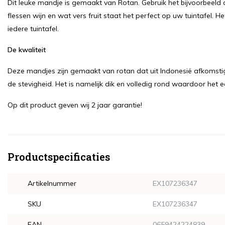
Dit leuke mandje is gemaakt van Rotan. Gebruik het bijvoorbeeld 
flessen wijn en wat vers fruit staat het perfect op uw tuintafel. H
iedere tuintafel.
De kwaliteit
Deze mandjes zijn gemaakt van rotan dat uit Indonesië afkomstig 
de stevigheid. Het is namelijk dik en volledig rond waardoor het 
Op dit product geven wij 2 jaar garantie!
Productspecificaties
Artikelnummer
EX107236347
SKU
EX107236347
EAN
0659424224839