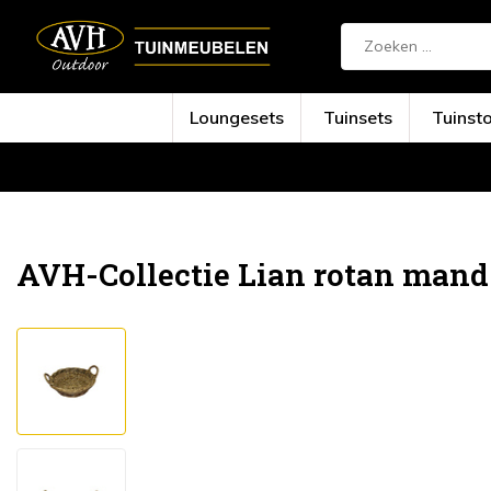
Loungesets
Tuinsets
Tuinst
Terug
Home
Lian rotan mand 40x40xH12 cm
AVH-Collectie Lian rotan man