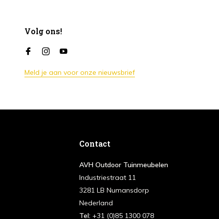
Volg ons!
Meld je aan voor onze nieuwsbrief
Contact
AVH Outdoor Tuinmeubelen
Industriestraat 11
3281 LB Numansdorp
Nederland
Tel:
+31 (0)85 1300 078