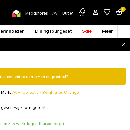
0
Megastores
AVH Outlet
hermhoezen
Dining loungeset
Sale
Meer
Account aanmaken
l jij een video demo van dit product?
Merk:
AVH-Collectie
Bekijk alles Overige
 geven wij 2 jaar garantie!
nnen 3-5 werkdagen thuisbezorgd