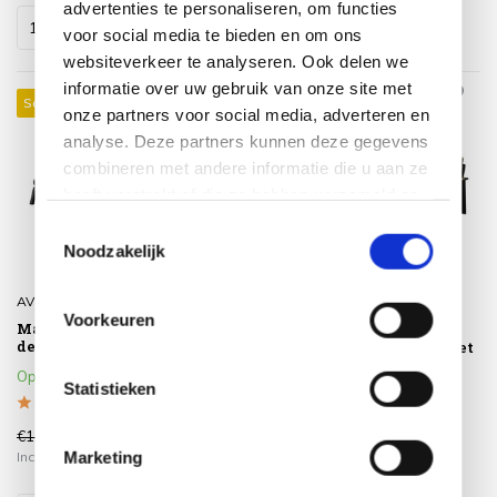
advertenties te personaliseren, om functies
voor social media te bieden en om ons
websiteverkeer te analyseren. Ook delen we
informatie over uw gebruik van onze site met
Sale 43%
Sale 30%
onze partners voor social media, adverteren en
analyse. Deze partners kunnen deze gegevens
combineren met andere informatie die u aan ze
heeft verstrekt of die ze hebben verzameld op
basis van uw gebruik van hun services.
Toestemmingsselectie
Noodzakelijk
AVH-Collectie
AVH-Collectie
Voorkeuren
Malaga lounge balkonset 5
Lola hoek loungeset 3-
delig antraciet aluminium
delig aluminium antraciet
Op voorraad
Op voorraad
Statistieken
€1.470,00
€1.649,00
€835,00
€1.149,00
Marketing
Incl. btw
Incl. btw