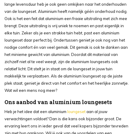
lange levensduur heb je ook geen omkijken naar het onderhouden
van de loungeset. Aluminium heeft namelijk géén onderhoud nodig.
Ook is het een feit dat aluminium een fraaie uitstraling met zich mee
brengt. Deze uitstraling is vrij uniek te noemen en past eigenlijk in
elke tuin. Zeker als je een strakke tuin hebt, past een aluminium
loungeset daar perfect bij. Ondertussen geniet je ook nog van het
nodige comfort én van veel gemak. Dit gemak is ook te danken aan
het minieme gewicht van aluminium. Doordat dit materiaal van
zichzelf niet al te veel weegt, zijn de aluminium loungesets ook
relatief licht. Dit stelt je in staat om de loungeset in jouw tuin
makkelijk te verplaatsen. Als de aluminium loungeset op de juiste
plek staat, geniet je direct van het comfort en het heerlijke zonnetje.
Wat wil een mens nog meer?
Ons aanbod van aluminium loungesets
Heb je het idee dat een aluminium
loungeset
aan al jouw
verwachtingen voldoet? Dan is die kans ook bijzonder groot. De
ervaring leert ons in ieder geval dat veel kopers bijzonder tevreden
zijn met hun aankoop. Wil jij ook van de voordelen van een