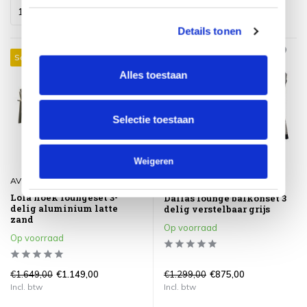
Details tonen
Sale 30%
Sale 33%
Alles toestaan
Selectie toestaan
Weigeren
AVH-Collectie
AVH-Collectie
Lola hoek loungeset 3-
Dallas lounge balkonset 3
delig aluminium latte
delig verstelbaar grijs
zand
Op voorraad
Op voorraad
€1.649,00
€1.299,00
€1.149,00
€875,00
Incl. btw
Incl. btw