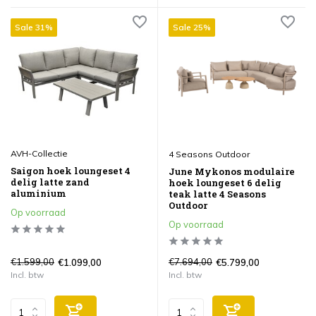
Sale 31%
Sale 25%
AVH-Collectie
4 Seasons Outdoor
Saigon hoek loungeset 4
June Mykonos modulaire
delig latte zand
hoek loungeset 6 delig
aluminium
teak latte 4 Seasons
Outdoor
Op voorraad
Op voorraad
€1.599,00
€7.694,00
€1.099,00
€5.799,00
Incl. btw
Incl. btw