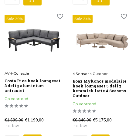
Sale 29%
Sale 24%
AVH-Collectie
4 Seasons Outdoor
Costa Rica hoek loungeset
Boaz Mykonos modulaire
3 delig aluminium
hoek loungeset 5 delig
antraciet
keramiek latte 4 Seasons
Outdoor
Op voorraad
Op voorraad
€1.699,00
€6.840,00
€1.199,00
€5.175,00
Incl. btw
Incl. btw