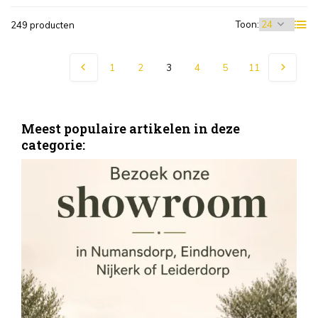
Toon:
249 producten
1
2
3
4
5
11
Meest populaire artikelen in deze
categorie:
S