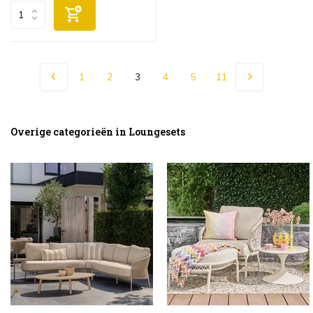
1
2
3
4
5
11
Overige categorieën in Loungesets