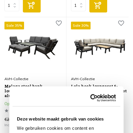
Sale 35%
Sale 30%
AVH-Collectie
AVH-Collectie
Malaga stoel bank
Lola hoek loungeset 6-
loungeset 6 delig antraciet
delig aluminium antraciet
aluminium
Op voorraad
Op voorraad
Deze website maakt gebruik van cookies
€2.399,00
€2.299,00
€1.549,00
€1.599,00
Incl. btw
Incl. btw
We gebruiken cookies om content en