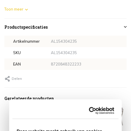
Toon meer
Productspecificaties
Artikelnummer
AL154304235
SKU
AL154304235
EAN
8720848322233
Delen
Gerelateerde producten