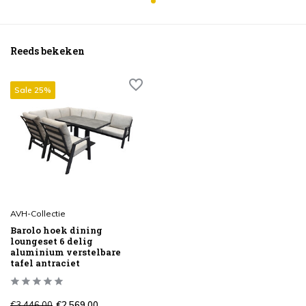
Reeds bekeken
Sale 25%
AVH-Collectie
Barolo hoek dining
loungeset 6 delig
aluminium verstelbare
tafel antraciet
€3.446,00
€2.569,00