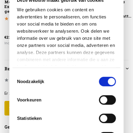
Deze website maakt gebruik van cookies
Montagelevering -
Pacific lounge-
Barolo lounge
Extra gemak &
diningtafel
tuinstoel
We gebruiken cookies om content en
geen afval
140x85xH49-72 cm
verstelbaar
in ho...
aluminium latt...
advertenties te personaliseren, om functies
voor social media te bieden en om ons
websiteverkeer te analyseren. Ook delen we
€749,00
€549,00
€225,00
€585,00
€399,00
informatie over uw gebruik van onze site met
Incl. btw
Incl. btw
Incl. btw
onze partners voor social media, adverteren en
analyse. Deze partners kunnen deze gegevens
combineren met andere informatie die u aan ze
heeft verstrekt of die ze hebben verzameld op
Reviews
basis van uw gebruik van hun services.
Toestemmingsselectie
0
/
Based on 0 reviews
5
Noodzakelijk
Er zijn nog geen reviews geschreven over dit product..
Voorkeuren
Schrijf je eigen review
Statistieken
Gerelateerde producten