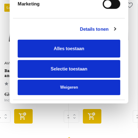
Marketing
Sale 29%
Sale 29%
Details tonen
Alles toestaan
AVH-Collectie
AVH-Collectie
Selectie toestaan
Barolo voetenbank
Barolo voetenbank
antraciet aluminium
antraciet aluminium
Weigeren
€239,00
€239,00
€169,00
€169,00
Incl. btw
Incl. btw