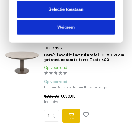
€3.481,00
€2.579,00
Selectie toestaan
Incl. btw
Weigeren
Taste 4SO
Sarah low dining tuintafel 130xH69 cm
printed ceramic terre Taste 4SO
Op voorraad
Op voorraad
Binnen 3-5 werkdagen thuisbezorgd.
€939,00
€699,00
Incl. btw