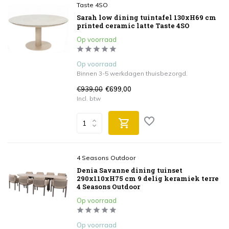
Taste 4SO
Sarah low dining tuintafel 130xH69 cm
printed ceramic latte Taste 4SO
Op voorraad
Op voorraad
Binnen 3-5 werkdagen thuisbezorgd.
€939,00
€699,00
Incl. btw
4 Seasons Outdoor
Denia Savanne dining tuinset
290x110xH75 cm 9 delig keramiek terre
4 Seasons Outdoor
Op voorraad
Op voorraad