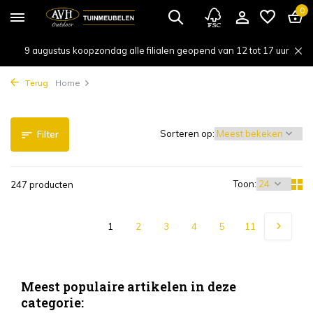
0
9 augustus koopzondag alle filialen geopend van 12 tot 17 uur
Terug
Home
Sorteren op:
Filter
Toon:
247 producten
1
2
3
4
5
11
Meest populaire artikelen in deze
categorie: