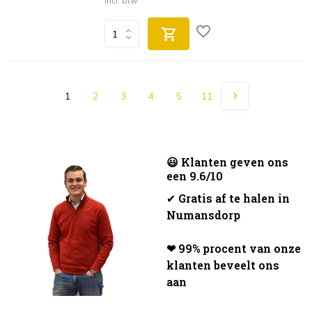
Incl. btw
1
2
3
4
5
11
😃 Klanten geven ons
een 9.6/10
✔
Gratis af te halen in
Numansdorp
❤ 99% procent van onze
klanten beveelt ons
aan