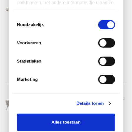
combineren met andere informatie die u aan ze
Taste 4SO
heeft verstrekt of die ze hebben verzameld op
Sarah dining tuintafel 120xH75 cm
printed ceramic latte Taste 4SO
basis van uw gebruik van hun services.
Toestemmingsselectie
Op voorraad
Noodzakelijk
Op voorraad
Voorkeuren
Binnen 3-5 werkdagen thuisbezorgd.
€819,00
€649,00
Incl. btw
Statistieken
Marketing
4 Seasons Outdoor
Denia Eva dining tuinset 240x105xH75
Details tonen
cm 7 delig keramiek latte Taste 4SO
Op voorraad
Alles toestaan
Op voorraad
Binnen 3-5 werkdagen thuisbezorgd.