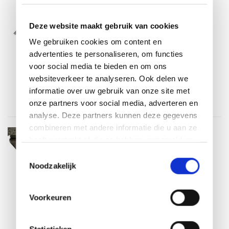
Op voorraad
Deze website maakt gebruik van cookies
Op voorraad
We gebruiken cookies om content en
Binnen 3-5 werkdagen thuisbezorgd.
advertenties te personaliseren, om functies
€599,00
€539,00
voor social media te bieden en om ons
Incl. btw
websiteverkeer te analyseren. Ook delen we
informatie over uw gebruik van onze site met
onze partners voor social media, adverteren en
analyse. Deze partners kunnen deze gegevens
combineren met andere informatie die u aan ze
4 Seasons Outdoor
heeft verstrekt of die ze hebben verzameld op
Wielen parasolvoet 90 en 125 kg (set
basis van uw gebruik van hun services.
van 4) 4 Seasons Outdoor
Toestemmingsselectie
Noodzakelijk
Op voorraad
Op voorraad
Voorkeuren
Binnen 3-5 werkdagen thuisbezorgd.
€119,95
€99,00
Incl. btw
Statistieken