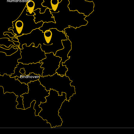
Numansdorp
Eindhoven