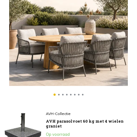
Pl
Ch
pa
€9
In
AVH-Collectie
AVH parasolvoet 60 kg met 4 wielen
graniet
Op voorraad