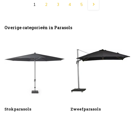
1
2
3
4
5
Overige categorieën in Parasols
Stokparasols
Zweefparasols