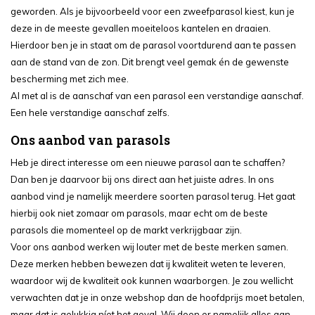
geworden. Als je bijvoorbeeld voor een zweefparasol kiest, kun je
deze in de meeste gevallen moeiteloos kantelen en draaien.
Hierdoor ben je in staat om de parasol voortdurend aan te passen
aan de stand van de zon. Dit brengt veel gemak én de gewenste
bescherming met zich mee.
Al met al is de aanschaf van een parasol een verstandige aanschaf.
Een hele verstandige aanschaf zelfs.
Ons aanbod van parasols
Heb je direct interesse om een nieuwe parasol aan te schaffen?
Dan ben je daarvoor bij ons direct aan het juiste adres. In ons
aanbod vind je namelijk meerdere soorten parasol terug. Het gaat
hierbij ook niet zomaar om parasols, maar echt om de beste
parasols die momenteel op de markt verkrijgbaar zijn.
Voor ons aanbod werken wij louter met de beste merken samen.
Deze merken hebben bewezen dat ij kwaliteit weten te leveren,
waardoor wij de kwaliteit ook kunnen waarborgen. Je zou wellicht
verwachten dat je in onze webshop dan de hoofdprijs moet betalen,
maar dat is gelukkig níet het geval. Wij doen er namelijk alles aan