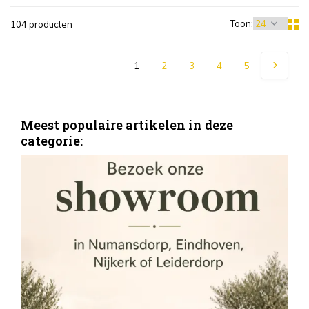
Toon:
104 producten
1
2
3
4
5
Meest populaire artikelen in deze
categorie:
S