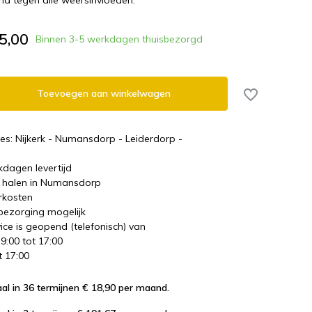
and tegen alle weersinvloeden.
5,00
Binnen 3-5 werkdagen thuisbezorgd
Toevoegen aan winkelwagen
es: Nijkerk - Numansdorp - Leiderdorp -
kdagen levertijd
te halen in Numansdorp
rkosten
 bezorging mogelijk
ice is geopend (telefonisch) van
 9:00 tot 17:00
t 17:00
al in 36 termijnen € 18,90
per maand.