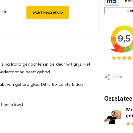
Beta
ecte
Start keuzehulp
s halfrond gevlochten in de kleur wit grijs. Het
poedercoating heeft gehad.
Delen
kt van gehard glas. Dit is 5 x zo sterk dan
Gerelatee
 benen kwijt.
Mo
ge