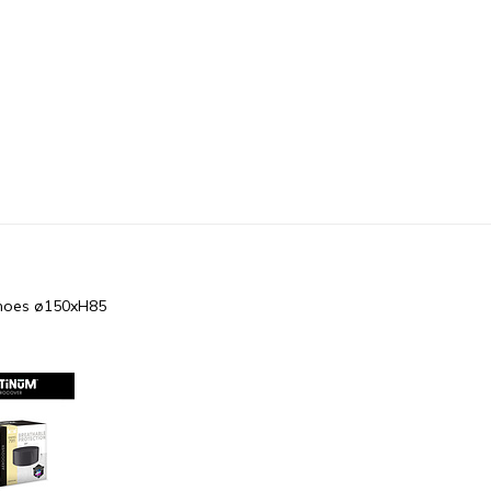
thoes ø150xH85