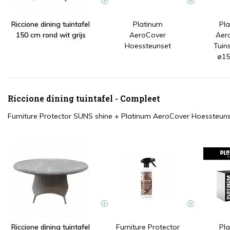
Riccione dining tuintafel
Platinum
Pl
150 cm rond wit grijs
AeroCover
Aer
Hoessteunset
Tuin
ø15
Riccione dining tuintafel - Compleet
Furniture Protector SUNS shine
+
Platinum AeroCover Hoessteun
Riccione dining tuintafel
Furniture Protector
Pl