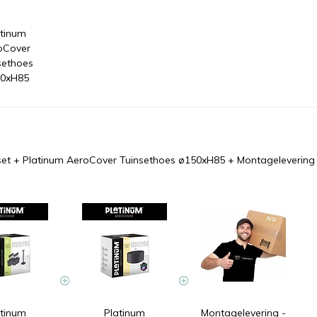
atinum
oCover
sethoes
0xH85
set
+
Platinum AeroCover Tuinsethoes ø150xH85
+
Montagelevering 
atinum
Platinum
Montagelevering -