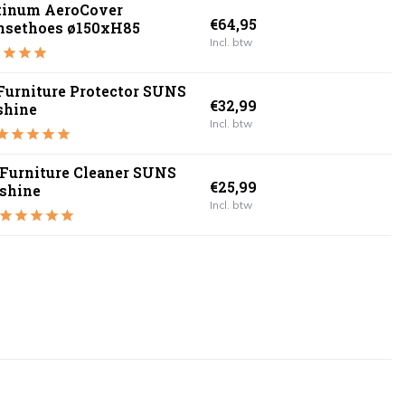
tinum AeroCover
€64,95
nsethoes ø150xH85
Incl. btw
Furniture Protector SUNS
€32,99
shine
Incl. btw
Furniture Cleaner SUNS
€25,99
shine
Incl. btw