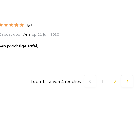
5
/
5
Gepost door:
Arie
op 21 Juni 2020
een prachtige tafel,
Toon
1
-
3
van
4
reacties
1
2