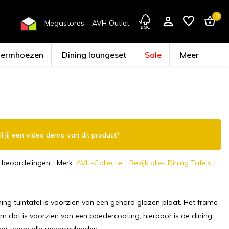
0
Megastores
AVH Outlet
hermhoezen
Dining loungeset
Sale
Meer
Account aanmaken
l jij een video demo van dit product?
 beoordelingen
Merk:
AVH-Collectie
Bekijk alles Dining Tafels
ning tuintafel is voorzien van een gehard glazen plaat. Het frame
um dat is voorzien van een poedercoating, hierdoor is de dining