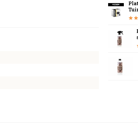
Pla
Tui