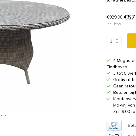
tuintafel best
€57
€929,00
Incl. btw
4 Megastor
Eindhoven
3 tot 5 wer
Gratis af 
Geen retou
Betalen bij
Klantenserv
Ma-vrij van
Za- 9:00 to
Beta