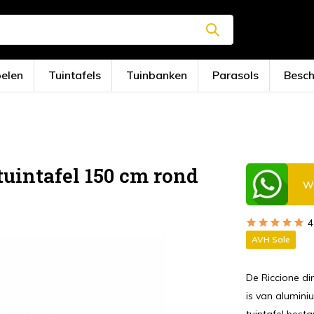
oelen
Tuintafels
Tuinbanken
Parasols
Besc
tuintafel 150 cm rond
Wi
4
AVH Sale
De Riccione di
is van alumini