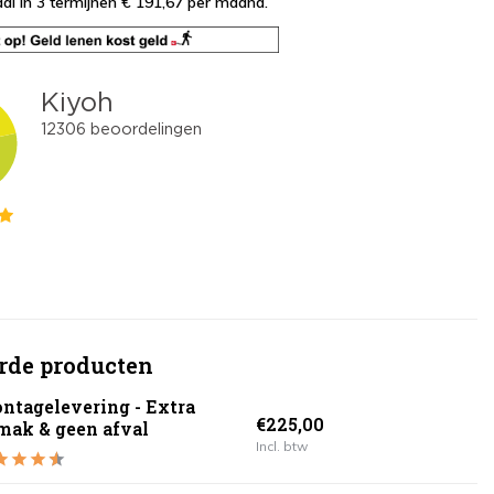
al in 3 termijnen € 191,67
per maand.
rde producten
ntagelevering - Extra
€225,00
mak & geen afval
Incl. btw