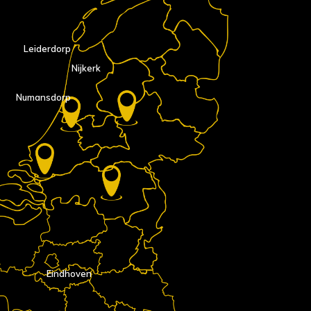
Leiderdorp
Nijkerk
Numansdorp
Eindhoven