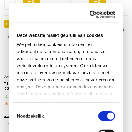
Sale 20%
Sale 29%
Deze website maakt gebruik van cookies
We gebruiken cookies om content en
advertenties te personaliseren, om functies
voor social media te bieden en om ons
websiteverkeer te analyseren. Ook delen we
informatie over uw gebruik van onze site met
AVH-Collectie
AVH-Collectie
onze partners voor social media, adverteren en
Elephant tuinbank
Barolo 3-zitsbank
analyse. Deze partners kunnen deze gegevens
220x61xH91 cm teak
verstelbaar aluminium
latte
combineren met andere informatie die u aan ze
Op voorraad
heeft verstrekt of die ze hebben verzameld op
Op voorraad
basis van uw gebruik van hun services.
Toestemmingsselectie
Noodzakelijk
€875,00
€1.199,00
€699,00
€849,00
Incl. btw
Incl. btw