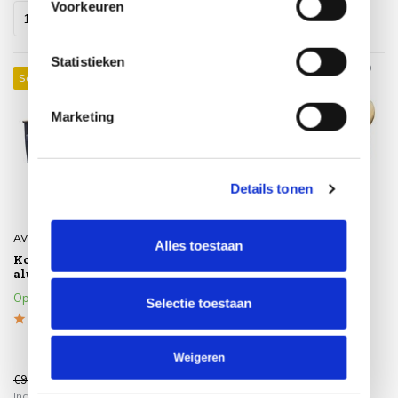
Voorkeuren
Statistieken
Sale 45%
Sale 18%
Marketing
Details tonen
AVH-Collectie
AVH-Collectie
Alles toestaan
Kota 3-zitsbank antraciet
Bananen tuinbank 195 cm
aluminium
ronde rugleuning teak
Op voorraad
Wij verwachten vanaf 15
Selectie toestaan
september 2026 weer te
kunnen leveren.
Weigeren
€999,00
€849,00
€549,00
€699,00
Incl. btw
Incl. btw