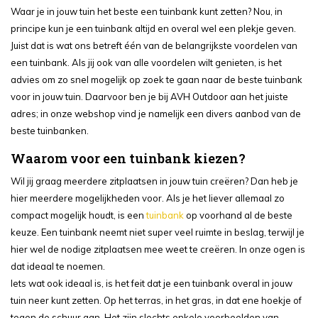
Waar je in jouw tuin het beste een tuinbank kunt zetten? Nou, in
principe kun je een tuinbank altijd en overal wel een plekje geven.
Juist dat is wat ons betreft één van de belangrijkste voordelen van
een tuinbank. Als jij ook van alle voordelen wilt genieten, is het
advies om zo snel mogelijk op zoek te gaan naar de beste tuinbank
voor in jouw tuin. Daarvoor ben je bij AVH Outdoor aan het juiste
adres; in onze webshop vind je namelijk een divers aanbod van de
beste tuinbanken.
Waarom voor een tuinbank kiezen?
Wil jij graag meerdere zitplaatsen in jouw tuin creëren? Dan heb je
hier meerdere mogelijkheden voor. Als je het liever allemaal zo
compact mogelijk houdt, is een
tuinbank
op voorhand al de beste
keuze. Een tuinbank neemt niet super veel ruimte in beslag, terwijl je
hier wel de nodige zitplaatsen mee weet te creëren. In onze ogen is
dat ideaal te noemen.
Iets wat ook ideaal is, is het feit dat je een tuinbank overal in jouw
tuin neer kunt zetten. Op het terras, in het gras, in dat ene hoekje of
tegen de schuur aan. Het zijn slechts enkele voorbeelden van