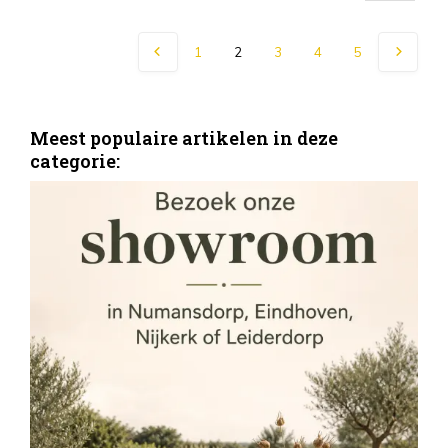
1
2
3
4
5
Meest populaire artikelen in deze
categorie:
S