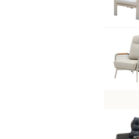
Vierkant
(2)
Soort Kussen
All Weather
(29)
Standaard
(2)
Waterafstotend
(40)
Verstelbaar
Ja
(28)
Nee
(46)
Aantal Zitplaatsen
1
(53)