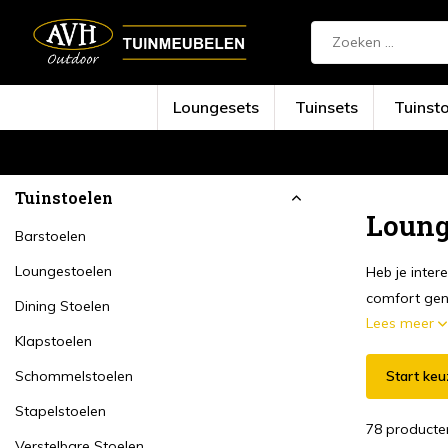
Loungesets
Tuinsets
Tuinst
Terug
Home
Tuinstoelen
Lounge Stoelen
Tuinstoelen
Loung
Barstoelen
Loungestoelen
Heb je inter
comfort geni
Dining Stoelen
Lees meer
Klapstoelen
Schommelstoelen
Start keu
Stapelstoelen
78 producte
Verstelbare Stoelen