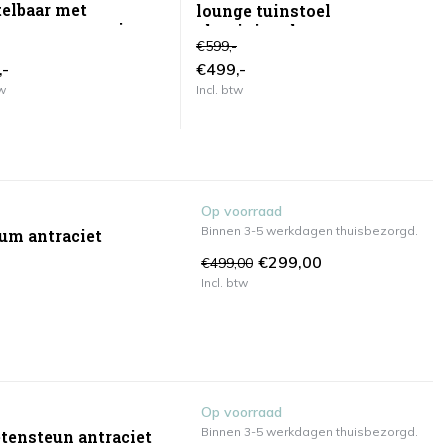
telbaar met
t
lounge tuinstoel
ensteun antraciet
a
aluminium latte
€599,-
€4
,-
€499,-
€
tw
Incl. btw
In
Op voorraad
Binnen 3-5 werkdagen thuisbezorgd.
ium antraciet
€299,00
€499,00
Incl. btw
Op voorraad
Binnen 3-5 werkdagen thuisbezorgd.
etensteun antraciet