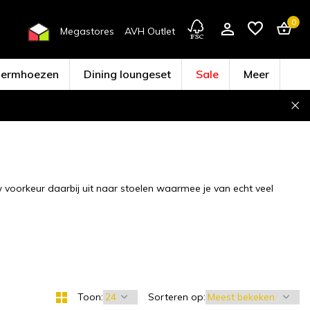
0
Megastores
AVH Outlet
hermhoezen
Dining loungeset
Sale
Meer
Account aanmaken
 voorkeur daarbij uit naar stoelen waarmee je van echt veel
Toon:
Sorteren op: