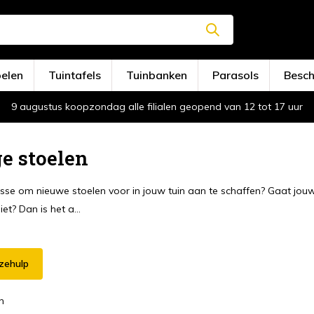
oelen
Tuintafels
Tuinbanken
Parasols
Besc
9 augustus koopzondag alle filialen geopend van 12 tot 17 uur
e stoelen
esse om nieuwe stoelen voor in jouw tuin aan te schaffen? Gaat jouw
et? Dan is het a...
zehulp
n