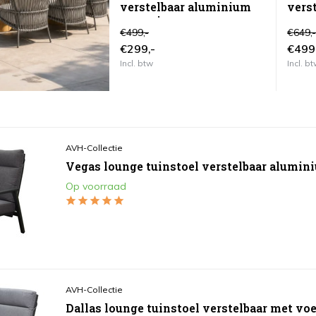
verstelbaar aluminium
vers
antraciet
voet
€499,-
€649,-
€299,-
€499
Incl. btw
Incl. b
AVH-Collectie
Vegas lounge tuinstoel verstelbaar alumin
Op voorraad
AVH-Collectie
Dallas lounge tuinstoel verstelbaar met vo