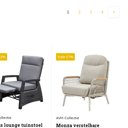
1
2
3
4
23%
Sale 17%
S
llectie
AV
AVH-Collectie
as lounge tuinstoel
I
Monza verstelbare