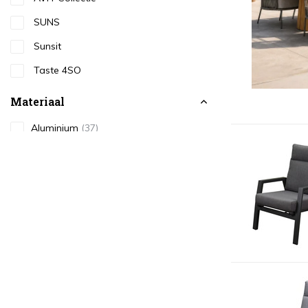
SUNS
Sunsit
Taste 4SO
Materiaal
Aluminium
(37)
Hardhout
(1)
Natural Rotan
(5)
Rope
(22)
RVS
(2)
Teakhout
(5)
Textileen
(1)
Wicker
(20)