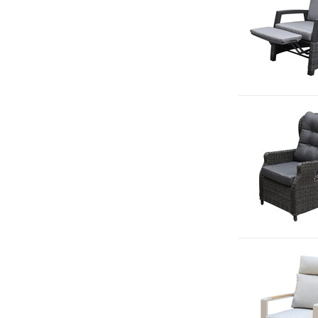
Kleur
Antraciet
(30)
Bruin / Terre
(18)
Grijs
(12)
Off white
(1)
Taupe
(10)
Wit
(1)
Zwart
(1)
Zand / Latte
(20)
Toon meer
Vorm
Rond
(1)