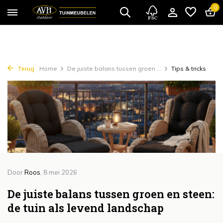
{!!% include 'snippets/cta.rain' %!!}
0
Terug
Home
De juiste balans tussen groen ...
Tips & tricks
Door
Roos
, 8 mei 2026
De juiste balans tussen groen en steen:
de tuin als levend landschap