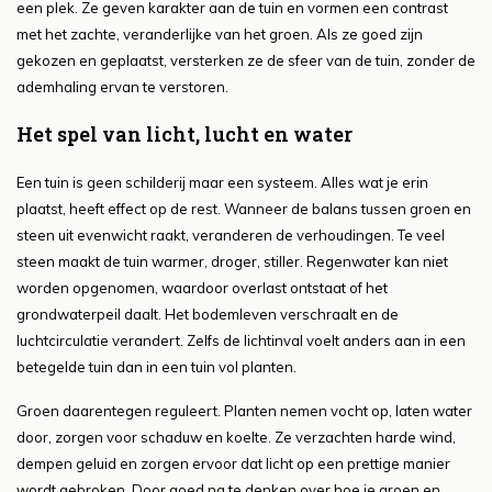
een plek. Ze geven karakter aan de tuin en vormen een contrast
met het zachte, veranderlijke van het groen. Als ze goed zijn
gekozen en geplaatst, versterken ze de sfeer van de tuin, zonder de
ademhaling ervan te verstoren.
Het spel van licht, lucht en water
Een tuin is geen schilderij maar een systeem. Alles wat je erin
plaatst, heeft effect op de rest. Wanneer de balans tussen groen en
steen uit evenwicht raakt, veranderen de verhoudingen. Te veel
steen maakt de tuin warmer, droger, stiller. Regenwater kan niet
worden opgenomen, waardoor overlast ontstaat of het
grondwaterpeil daalt. Het bodemleven verschraalt en de
luchtcirculatie verandert. Zelfs de lichtinval voelt anders aan in een
betegelde tuin dan in een tuin vol planten.
Groen daarentegen reguleert. Planten nemen vocht op, laten water
door, zorgen voor schaduw en koelte. Ze verzachten harde wind,
dempen geluid en zorgen ervoor dat licht op een prettige manier
wordt gebroken. Door goed na te denken over hoe je groen en