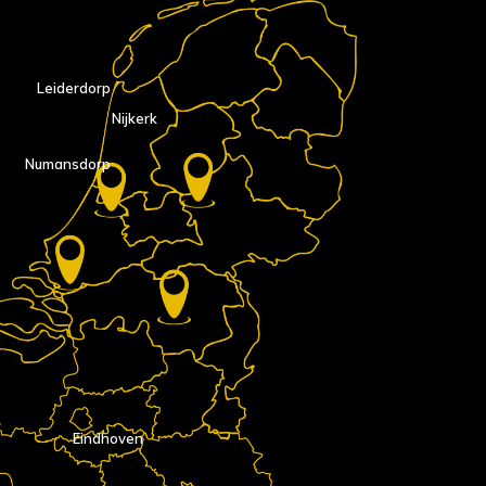
Leiderdorp
Nijkerk
Numansdorp
Eindhoven