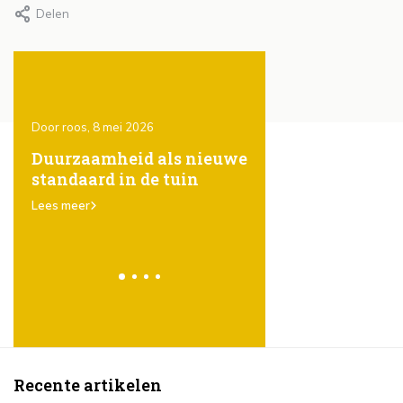
Delen
Door roos, 8 mei 2026
Door Roos, 8 mei 2026
ones
Duurzaamheid als nieuwe
Het gebruik van
standaard in de tuin
steigerhout in de t
er
karakter, eenvoud
Lees meer
veelzijdigheid
Lees meer
Recente artikelen