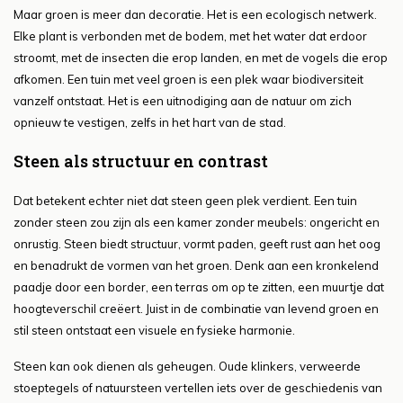
Maar groen is meer dan decoratie. Het is een ecologisch netwerk.
Elke plant is verbonden met de bodem, met het water dat erdoor
stroomt, met de insecten die erop landen, en met de vogels die erop
afkomen. Een tuin met veel groen is een plek waar biodiversiteit
vanzelf ontstaat. Het is een uitnodiging aan de natuur om zich
opnieuw te vestigen, zelfs in het hart van de stad.
Steen als structuur en contrast
Dat betekent echter niet dat steen geen plek verdient. Een tuin
zonder steen zou zijn als een kamer zonder meubels: ongericht en
onrustig. Steen biedt structuur, vormt paden, geeft rust aan het oog
en benadrukt de vormen van het groen. Denk aan een kronkelend
paadje door een border, een terras om op te zitten, een muurtje dat
hoogteverschil creëert. Juist in de combinatie van levend groen en
stil steen ontstaat een visuele en fysieke harmonie.
Steen kan ook dienen als geheugen. Oude klinkers, verweerde
stoeptegels of natuursteen vertellen iets over de geschiedenis van