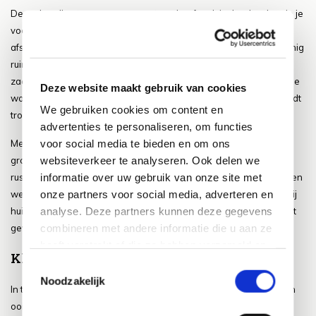
De verhouding tussen groen en steen heeft ook invloed op hoe je je
voelt in de tuin. Een tuin met veel steen voelt vaak harder, kouder,
afstandelijker. De lijnen zijn strak, het geluid weerkaatst. Er is weinig
ruimte voor verrassing. Een tuin met meer groen voelt intiemer,
zachter, uitnodigender. Je kunt er verdwalen tussen de bladeren, je
Deze website maakt gebruik van cookies
wordt omarmd door kleur en geur. Groen roept emotie op. Het biedt
We gebruiken cookies om content en
troost, rust, inspiratie.
advertenties te personaliseren, om functies
voor social media te bieden en om ons
Mensen zijn van nature geneigd om zich prettig te voelen in een
websiteverkeer te analyseren. Ook delen we
groene omgeving. Niet voor niets wandelen we in het bos om tot
informatie over uw gebruik van onze site met
rust te komen, zoeken we het park op tijdens de lunchpauze, kiezen
onze partners voor social media, adverteren en
we planten voor op het balkon. De tuin is ons stukje natuur dicht bij
analyse. Deze partners kunnen deze gegevens
huis. En hoe beter die natuur vertegenwoordigd is, hoe sterker het
combineren met andere informatie die u aan ze
gevoel van verbondenheid.
heeft verstrekt of die ze hebben verzameld op
Klimaat en toekomst
basis van uw gebruik van hun services.
Toestemmingsselectie
Noodzakelijk
In tijden van klimaatverandering speelt de tuin een grotere rol dan
ooit. Tuinen kunnen helpen bij het tegengaan van hittestress, het