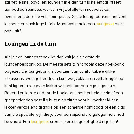
zal het je snel opvallen: loungen in eigen tuin is helemaal in! Het
aanbod aan tuinsets wordt in vrijwel alle tuinmeubelzaken
overheerst door de vele loungesets. Grote loungebanken met veel
kussens en vaak lage tafels. Maar wat maakt een
loungeset
nu zo
populair?
Loungen in de tuin
Als je een loungeset bekijkt, dan valt je als eerste de
loungehoekbank op. De meeste sets zijn rondom deze hoekbank
opgezet. De loungebank is voorzien van comfortabele dikke
zitkussens, waar je heerlijk in kunt wegzakken en zelfs languit op
kunt liggen als je even lekker wilt ontspannen in je eigen tuin.
Bovendien kun je er door de hoekvorm met het hele gezin of een
groep vrienden gezellig buiten op zitten voor bijvoorbeeld een
lekker verkoelend drankje op een zomerse namiddag, of een glas
van die speciale wijn die je voor een bijzondere gelegenheid had
bewaard. Een
loungeset
creëert kortom gezelligheid in je tuin!