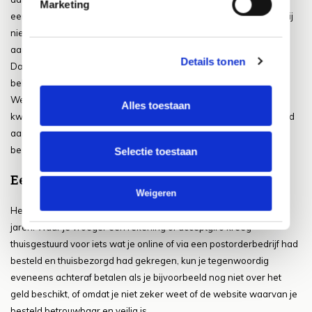
Marketing
een minder hoogwaardig product aan te schaffen. Echter kun je bij
niet goed je geld meestal terugkrijgen binnen 30 dagen na
aankoop.
Details tonen
Daarnaast zijn goedkope loungesets ook te verkrijgen bij de
bekende postorderbedrijven in ons land, zoals bijvoorbeeld
Wehkamp en Otto. Ook deze bedrijven werken met bepaalde
Alles toestaan
kwaliteitsgaranties en bieden bovendien een 30 dagen bedenktijd
aan na aanschaf. Je kunt de producten gewoon thuis laten
bezorgen of afhalen bij een PostNL Punt bij jou in de buurt.
Selectie toestaan
Eerst kopen, later betalen
Weigeren
Het concept van eerst kopen en pas later betalen bestaat al vele
jaren. Waar je vroeger een rekening of acceptgiro kreeg
thuisgestuurd voor iets wat je online of via een postorderbedrijf had
besteld en thuisbezorgd had gekregen, kun je tegenwoordig
eveneens achteraf betalen als je bijvoorbeeld nog niet over het
geld beschikt, of omdat je niet zeker weet of de website waarvan je
besteld betrouwbaar en veilig is.