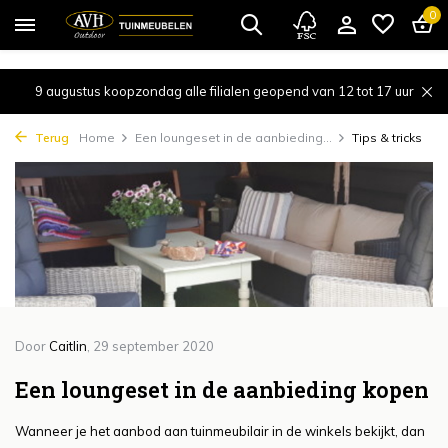
{!!% include 'snippets/cta.rain' %!!}
0
9 augustus koopzondag alle filialen geopend van 12 tot 17 uur
Terug
Home
Een loungeset in de aanbieding...
Tips & tricks
Door
Caitlin
, 29 september 2020
Een loungeset in de aanbieding kopen
Wanneer je het aanbod aan tuinmeubilair in de winkels bekijkt, dan