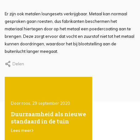
Er zijn ook metalen loungesets verkrijgbaar. Metaal kan normaal
gesproken gaan roesten, dus fabrikanten beschermen het
materiaal hiertegen door op het metaal een poedercoating aan te
brengen. Deze zorgt ervoor dat vocht en zuurstof niet tot het metaal
kunnen doordringen, waardoor het bij blootstelling aan de
buitenlucht langer meegaat.
Delen
Door roos, 29 september 2020
Door Roos, 29 september 2
ones
Duurzaamheid als nieuwe
Het gebruik van
standaard in de tuin
steigerhout in de t
er
karakter, eenvoud
Lees meer
veelzijdigheid