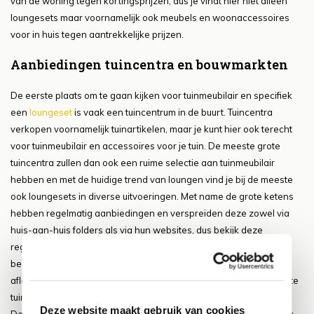
van de woning tegen kortingsprijzen, dus je vindt hier niet alleen
loungesets maar voornamelijk ook meubels en woonaccessoires
voor in huis tegen aantrekkelijke prijzen.
Aanbiedingen tuincentra en bouwmarkten
De eerste plaats om te gaan kijken voor tuinmeubilair en specifiek
een
loungeset
is vaak een tuincentrum in de buurt. Tuincentra
verkopen voornamelijk tuinartikelen, maar je kunt hier ook terecht
voor tuinmeubilair en accessoires voor je tuin. De meeste grote
tuincentra zullen dan ook een ruime selectie aan tuinmeubilair
hebben en met de huidige trend van loungen vind je bij de meeste
ook loungesets in diverse uitvoeringen. Met name de grote ketens
hebben regelmatig aanbiedingen en verspreiden deze zowel via
huis-aan-huis folders als via hun websites, dus bekijk deze
regelmatig zodat je weet wanneer je de winkel het beste kunt
bezoeken. Veel tuincentra hebben bovendien tegenwoordig een
afleverdienst, zodat je in de winkel of via hun website aangekochte
tuinmeubelen gewoon kunt laten thuisbezorgen.
Deze website maakt gebruik van cookies