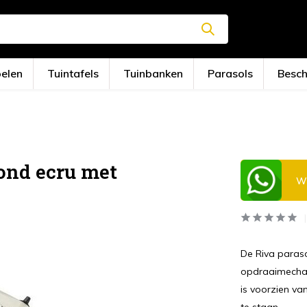
oelen
Tuintafels
Tuinbanken
Parasols
Besc
ond ecru met
Wi
De Riva paras
opdraaimechan
is voorzien v