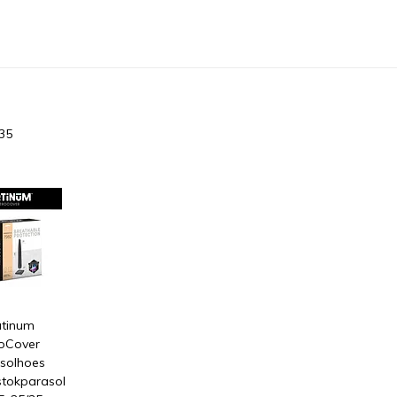
35
atinum
oCover
solhoes
tokparasol