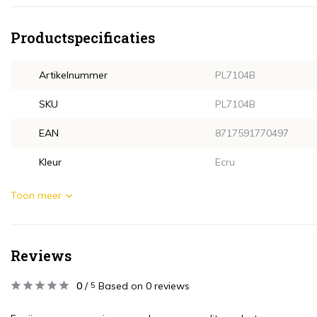
Productspecificaties
Artikelnummer
PL7104B
SKU
PL7104B
EAN
8717591770497
Kleur
Ecru
Toon meer
Reviews
0
/
Based on 0 reviews
5