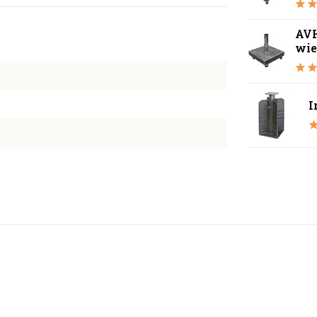
AVH
wie
I