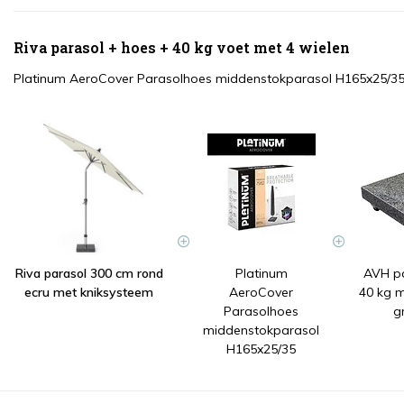
Riva parasol + hoes + 40 kg voet met 4 wielen
Platinum AeroCover Parasolhoes middenstokparasol H165x25/3
Riva parasol 300 cm rond
Platinum
AVH p
ecru met kniksysteem
AeroCover
40 kg m
Parasolhoes
g
middenstokparasol
H165x25/35