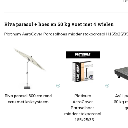
H16
Riva parasol + hoes en 60 kg voet met 4 wielen
Platinum AeroCover Parasolhoes middenstokparasol H165x25/3
Riva parasol 300 cm rond
Platinum
AVH p
ecru met kniksysteem
AeroCover
60 kg m
Parasolhoes
g
middenstokparasol
H165x25/35