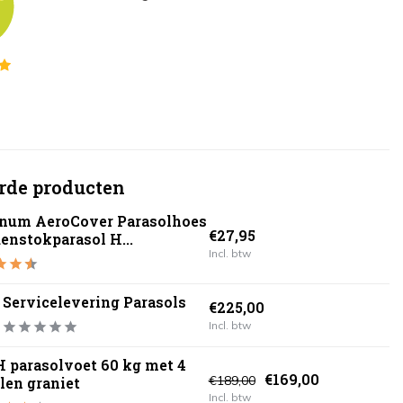
rde producten
inum AeroCover Parasolhoes
€27,95
enstokparasol H...
Incl. btw
Servicelevering Parasols
€225,00
Incl. btw
 parasolvoet 60 kg met 4
€169,00
€189,00
len graniet
Incl. btw