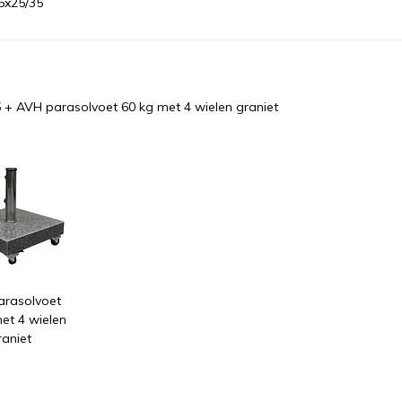
5x25/35
5
+
AVH parasolvoet 60 kg met 4 wielen graniet
arasolvoet
et 4 wielen
raniet