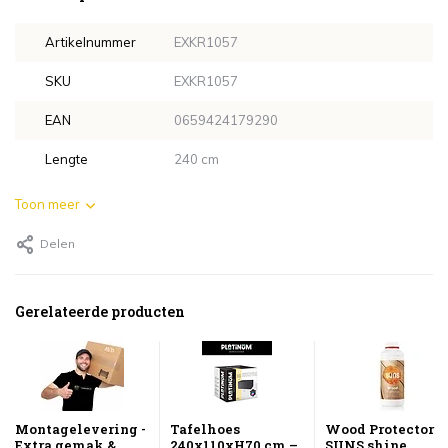
Artikelnummer
EXKR1057
SKU
EXKR1057
EAN
0659424179290
Lengte
240 cm
Toon meer
Delen
Gerelateerde producten
Montagelevering -
Tafelhoes
Wood Protector
Extra gemak &
240x110xH70 cm –
SUNS shine