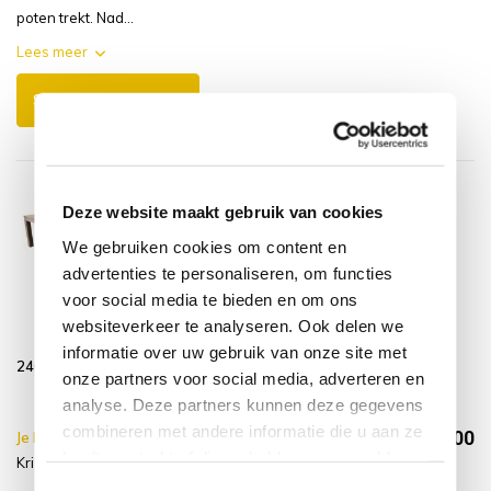
poten trekt. Nad...
Lees meer
Schrijf je eigen review
Deze website maakt gebruik van cookies
We gebruiken cookies om content en
advertenties te personaliseren, om functies
voor social media te bieden en om ons
Krista dining
Montagelevering
websiteverkeer te analyseren. Ook delen we
tuintafel
- Extra gemak &
informatie over uw gebruik van onze site met
240x100xH77,5 cm
geen afval
onze partners voor social media, adverteren en
teak Grade A
analyse. Deze partners kunnen deze gegevens
combineren met andere informatie die u aan ze
€1.144,00
Je bespaart €10.00,-
€1.154,00
heeft verstrekt of die ze hebben verzameld op
Krista dining tuintafel + Service levering
Incl. btw
basis van uw gebruik van hun services.
Toestemmingsselectie