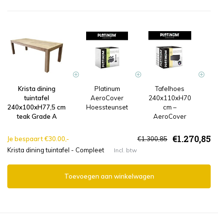
Krista dining
Platinum
Tafelhoes
tuintafel
AeroCover
240x110xH70
Pr
240x100xH77,5 cm
Hoessteunset
cm –
teak Grade A
AeroCover
€1.270,85
Je bespaart €30.00,-
€1.300,85
Krista dining tuintafel - Compleet
Incl. btw
Toevoegen aan winkelwagen