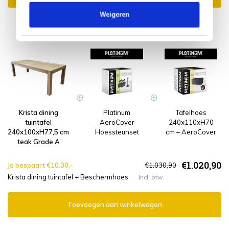
Weigeren
Krista dining
Platinum
Tafelhoes
tuintafel
AeroCover
240x110xH70
240x100xH77,5 cm
Hoessteunset
cm – AeroCover
teak Grade A
€1.020,90
Je bespaart €10.00,-
€1.030,90
Krista dining tuintafel + Beschermhoes
Incl. btw
Toevoegen aan winkelwagen