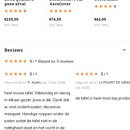
geen afval
AeroCover
€225,00
€74,95
€44,95
Incl. btw
Incl. btw
Incl. btw
Reviews
5
/
Based on 3 reviews
5
5
/
5
/
5
5
Gepost door:
P. Aarts
op 2 Juni 2026
Gepost door:
LUTGART DE GRA
Juli 2020
heel mooie tafel. Vakkundig en stevig
de tafel is heel mooi top produ
in elkaar gezet. Jouw is dik. Denk dat
ie, mist onderhouden, decennia
meegaat. Handige noppen onder de
poten zodat de tafel niet in de
nattigheid staat en het vocht in de