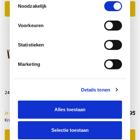
Noodzakelijk
Toevoegen aan winkelwagen
Voorkeuren
Statistieken
Marketing
Krista dining
Wood Protector
tuintafel
SUNS shine
Details tonen
240x100xH77,5 cm
teak Grade A
Alles toestaan
€968,95
Je bespaart €5.00,-
€973,95
Krista dining tuintafel + Wood protector
Incl. btw
Selectie toestaan
Toevoegen aan winkelwagen