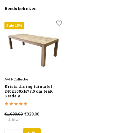
Reeds bekeken
Sale 15%
AVH-Collectie
Krista dining tuintafel
240x100xH77,5 cm teak
Grade A
€1.099,00
€929,00
Incl. btw