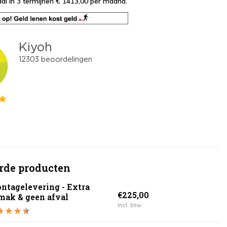
al in 3 termijnen € 1413,00
per maand.
rde producten
ntagelevering - Extra
€225,00
mak & geen afval
Incl. btw