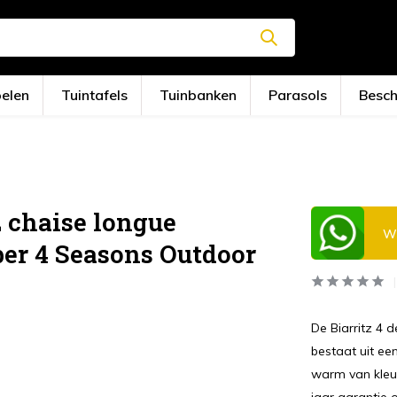
oelen
Tuintafels
Tuinbanken
Parasols
Besc
z chaise longue
Wi
ber 4 Seasons Outdoor
De Biarritz 4 
bestaat uit een
warm van kleur