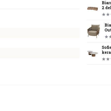
Biar
2 de
Bia
Ou
Sofi
kera