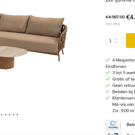
jaar garantie 
€4
€4.987,00
Incl. btw
4 Megastor
Eindhoven
3 tot 5 wer
Gratis af 
Geen retou
Betalen bij
Klantenserv
Ma-vrij van
Za- 9:00 to
Beta