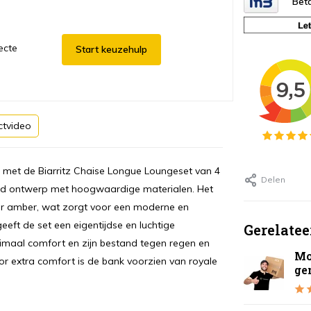
Beta
ecte
Start keuzehulp
ctvideo
t met de Biarritz Chaise Longue Loungeset van 4
Delen
ijnd ontwerp met hoogwaardige materialen. Het
r amber, wat zorgt voor een moderne en
ft de set een eigentijdse en luchtige
Gerelatee
timaal comfort en zijn bestand tegen regen en
Mo
or extra comfort is de bank voorzien van royale
ge