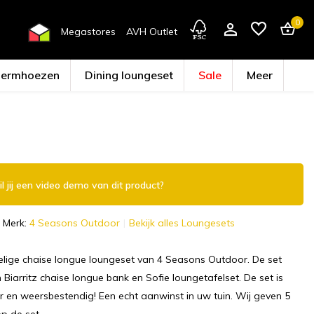
0
Megastores
AVH Outlet
hermhoezen
Dining loungeset
Sale
Meer
Account aanmaken
l jij een video demo van dit product?
Merk:
4 Seasons Outdoor
Bekijk alles Loungesets
delige chaise longue loungeset van 4 Seasons Outdoor. De set
 Biarritz chaise longue bank en Sofie loungetafelset. De set is
 en weersbestendig! Een echt aanwinst in uw tuin. Wij geven 5