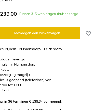
op de set.
.239,00
Binnen 3-5 werkdagen thuisbezorgd
Toevoegen aan winkelwagen
es: Nijkerk - Numansdorp - Leiderdorp -
kdagen levertijd
te halen in Numansdorp
rkosten
 bezorging mogelijk
ice is geopend (telefonisch) van
 9:00 tot 17:00
t 17:00
al in 36 termijnen € 139,34
per maand.