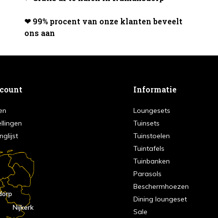
❤ 99% procent van onze klanten beveelt
ons aan
ccount
Informatie
en
Loungesets
ellingen
Tuinsets
nglijst
Tuinstoelen
Tuintafels
Tuinbanken
Parasols
Beschermhoezen
dorp
Dining loungeset
Nijkerk
Sale