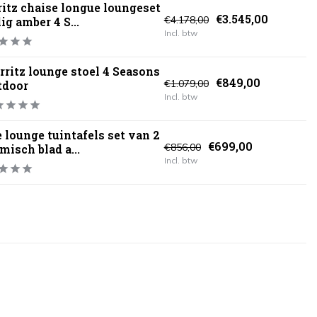
ritz chaise longue loungeset
€3.545,00
€4.178,00
lig amber 4 S...
Incl. btw
rritz lounge stoel 4 Seasons
€849,00
€1.079,00
tdoor
Incl. btw
e lounge tuintafels set van 2
€699,00
€856,00
misch blad a...
Incl. btw