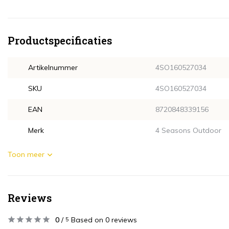
Productspecificaties
Artikelnummer
4SO160527034
SKU
4SO160527034
EAN
8720848339156
Merk
4 Seasons Outdoor
Toon meer
Reviews
0
/
Based on 0 reviews
5