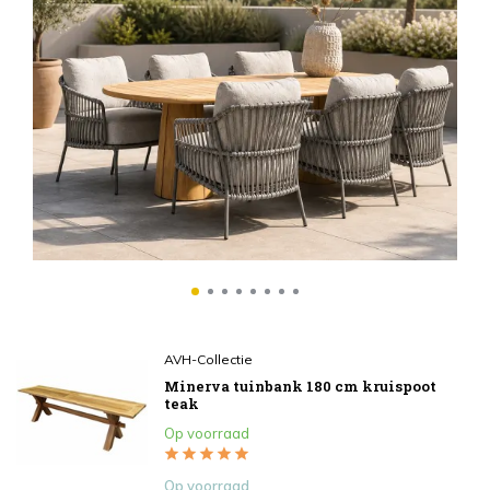
AV
H
€2
In
AVH-Collectie
Minerva tuinbank 180 cm kruispoot
teak
Op voorraad
Op voorraad