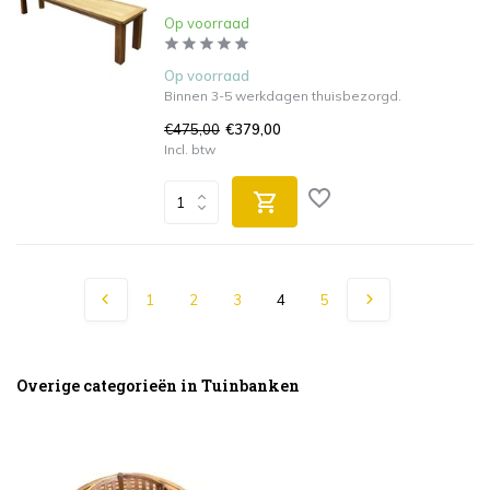
Op voorraad
Op voorraad
Binnen 3-5 werkdagen thuisbezorgd.
€475,00
€379,00
Incl. btw
1
2
3
4
5
Overige categorieën in Tuinbanken