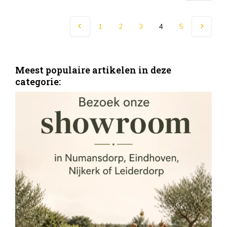
1
2
3
4
5
Meest populaire artikelen in deze
categorie:
S