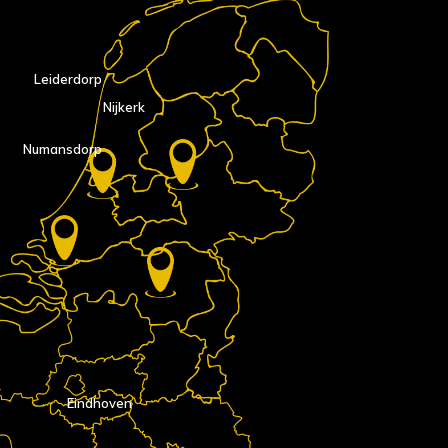
Leiderdorp
Nijkerk
Numansdorp
Eindhoven