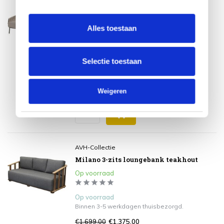
Montera 3-zits loungebank terre 4
Seasons Outdoor
Alles toestaan
Op voorraad
Op voorraad
Selectie toestaan
Binnen 3-5 werkdagen thuisbezorgd.
€2.969,00
€2.445,00
Incl. btw
Weigeren
AVH-Collectie
Milano 3-zits loungebank teakhout
Op voorraad
Op voorraad
Binnen 3-5 werkdagen thuisbezorgd.
€1.699,00
€1.375,00