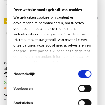
Deze website maakt gebruik van cookies
We gebruiken cookies om content en
Sale 30%
Sale 42%
advertenties te personaliseren, om functies
voor social media te bieden en om ons
websiteverkeer te analyseren. Ook delen we
informatie over uw gebruik van onze site met
onze partners voor social media, adverteren en
analyse. Deze partners kunnen deze gegevens
combineren met andere informatie die u aan ze
heeft verstrekt of die ze hebben verzameld op
AVH-Collectie
AVH-Collectie
basis van uw gebruik van hun services.
Bilbao dining hoek
Cervo hoek loungeset 3-
Toestemmingsselectie
loungeset 8 delig grijs
delig grijs wicker
Noodzakelijk
verstelbare tafel
Op voorraad
Op voorraad
Voorkeuren
€4.699,00
€3.299,00
€3.289,00
€1.899,00
Incl. btw
Incl. btw
Statistieken