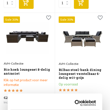
Sale 30%
Sale 30%
AVH-Collectie
AVH-Collectie
Rio hoek loungeset 8-delig
Bilbao stoel-bank dining
antraciet
loungeset verstelbaar 6-
delig wit-grijs
Klik op het product voor meer
Op voorraad
informatie
€2.649,00
€2.699,00
€1.849,00
€1.899,00
Incl. btw
Incl. btw