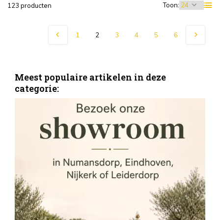
Toon:
123 producten
1
2
3
4
5
6
Meest populaire artikelen in deze
categorie:
S