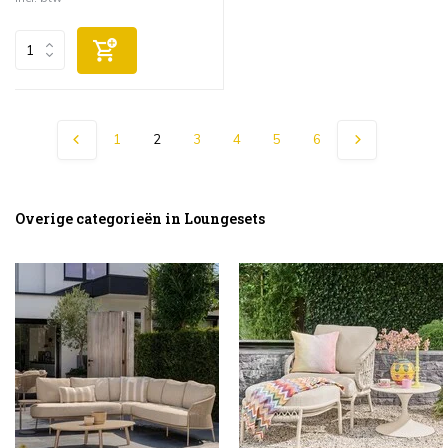
1
2
3
4
5
6
Overige categorieën in Loungesets