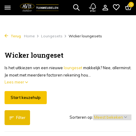
0
Terug
Home
Loungesets
Wicker loungesets
Wicker loungeset
Is het uitkiezen van een nieuwe
loungeset
makkelijk? Nee, allerminst.
Je moet met meerdere factoren rekening hou...
Lees meer
Start keuzehulp
Sorteren op:
Filter