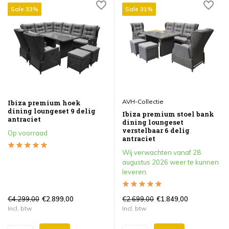
Sale 33%
Sale 31%
AVH-Collectie
Ibiza premium hoek
dining loungeset 9 delig
Ibiza premium stoel bank
antraciet
dining loungeset
verstelbaar 6 delig
Op voorraad
antraciet
Wij verwachten vanaf 28
augustus 2026 weer te kunnen
leveren.
€4.299,00
€2.699,00
€2.899,00
€1.849,00
Incl. btw
Incl. btw