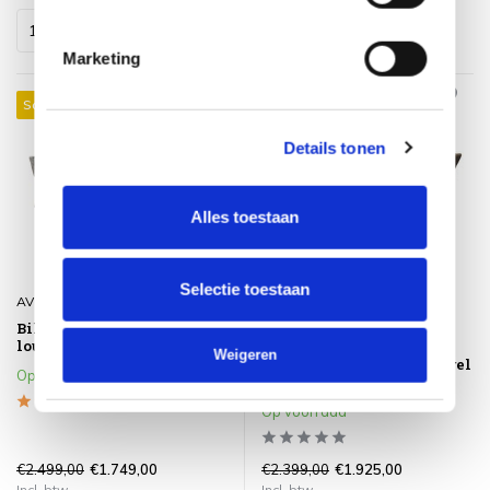
Marketing
Sale 30%
Sale 20%
Details tonen
Alles toestaan
Selectie toestaan
AVH-Collectie
AVH-Collectie
Bilbao hoek dining
Ibiza stoel bank dining
loungeset 4-delig grijs
verstelbare loungeset 4
Weigeren
delig bruin wicker | naturel
Op voorraad
mixed weave kussen
Op voorraad
€2.499,00
€2.399,00
€1.749,00
€1.925,00
Incl. btw
Incl. btw