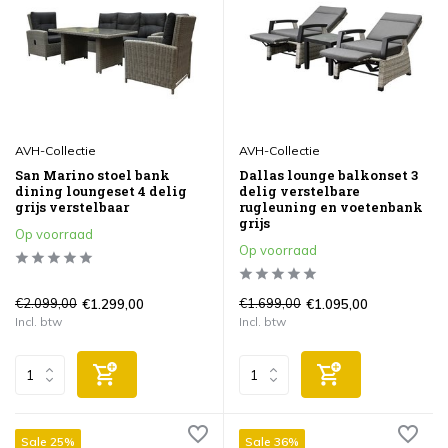
AVH-Collectie
AVH-Collectie
San Marino stoel bank
Dallas lounge balkonset 3
dining loungeset 4 delig
delig verstelbare
grijs verstelbaar
rugleuning en voetenbank
grijs
Op voorraad
Op voorraad
€2.099,00
€1.699,00
€1.299,00
€1.095,00
Incl. btw
Incl. btw
Sale 25%
Sale 36%