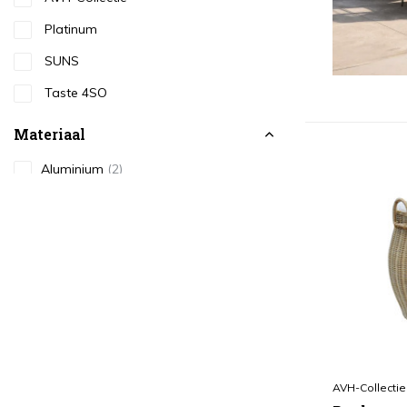
Platinum
SUNS
Taste 4SO
Materiaal
Aluminium
(2)
Glas
(1)
Hardhout
(1)
Kunststof
(1)
Natural Rotan
(20)
Rope
(6)
Teakhout
(4)
AVH-Collectie
Textileen
(3)