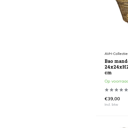
AVH-Collectie
Bao mand
24x24xH2
cm
Op voorraa
€39,00
Incl. btw