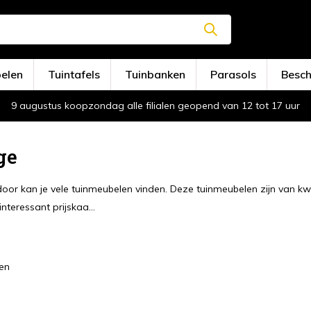
oelen
Tuintafels
Tuinbanken
Parasols
Besc
9 augustus koopzondag alle filialen geopend van 12 tot 17 uur
ge
oor kan je vele tuinmeubelen vinden. Deze tuinmeubelen zijn van k
nteressant prijskaa...
en