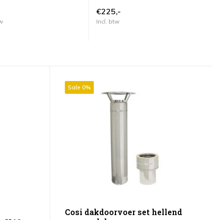
€8
€225,-
€
tw
Incl. btw
In
Sale 0%
Cosi dakdoorvoer set hellend