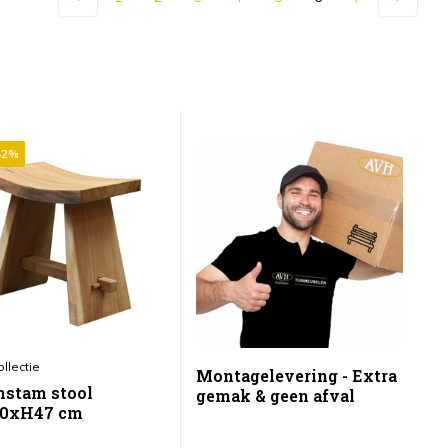
42%
S
llectie
Pl
Montagelevering - Extra
stam stool
P
gemak & geen afval
30xH47 cm
m