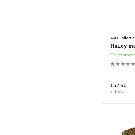
3
(1)
AVH-Collectie
Hailey m
Op voorraa
€52,50
Incl. btw