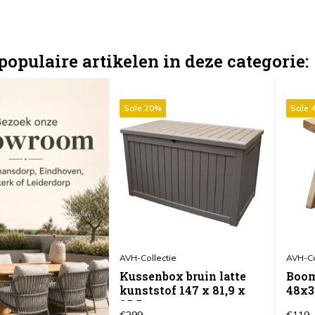
populaire artikelen in deze categorie:
Sale 20%
Sale 
AVH-Collectie
AVH-Co
Kussenbox bruin latte
Boom
kunststof 147 x 81,9 x
48x
85,5 cm