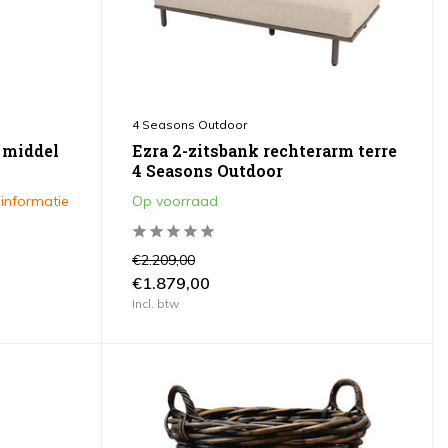
4 Seasons Outdoor
 middel
Ezra 2-zitsbank rechterarm terre
4 Seasons Outdoor
 informatie
Op voorraad
€2.209,00
€1.879,00
Incl. btw