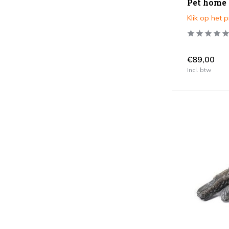
Pet home
Toon meer
Klik op het 
Kleur
Antraciet
(4)
€89,00
Bruin / Terre
(30)
Incl. btw
Grijs
(22)
Taupe
(4)
Wit
(1)
Wit Grijs
(6)
Zwart
(1)
Oranje
(1)
Toon meer
Vorm