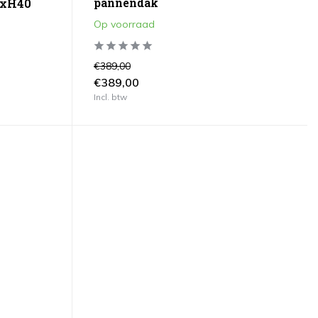
pannendak
7xH40
Op voorraad
€389,00
€389,00
Incl. btw