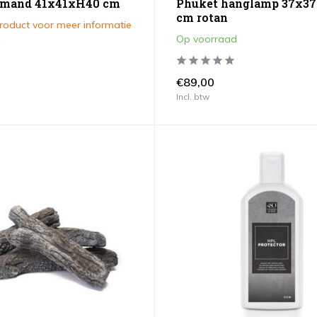
 mand 41x41xH40 cm
Phuket hanglamp 37x3
cm rotan
product voor meer informatie
Op voorraad
€89,00
Incl. btw