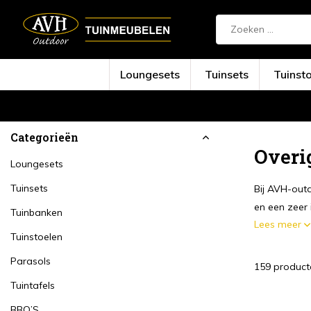
Loungesets
Tuinsets
Tuinst
Terug
Home
Overige
Categorieën
Overi
Loungesets
Tuinsets
Bij AVH-outd
en een zeer i
Tuinbanken
Lees meer
Tuinstoelen
Parasols
159 product
Tuintafels
BBQ’S