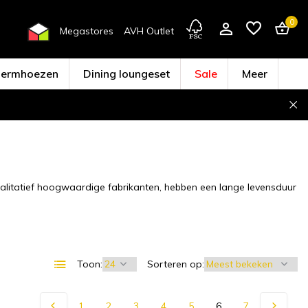
0
Megastores
AVH Outlet
hermhoezen
Dining loungeset
Sale
Meer
Account aanmaken
walitatief hoogwaardige fabrikanten, hebben een lange levensduur
Toon:
Sorteren op:
1
2
3
4
5
6
7