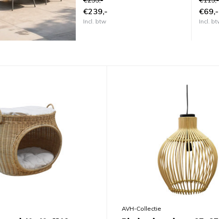
€299,-
€119,-
€239,-
€69,-
Incl. btw
Incl. b
AVH-Collectie