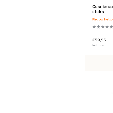
Rechthoek
(16)
Cosi kera
stuks
Rond
(26)
Klik op het 
Vierkant
(3)
Soort Kussen
€59,95
All Weather
(15)
Incl. btw
Standaard
(1)
Verstelbaar
Ja
(1)
Nee
(12)
Aantal Zitplaatsen
1
(2)
2
(1)