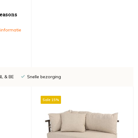
Seasons
 informatie
NL & BE
Snelle bezorging
Sale 15%