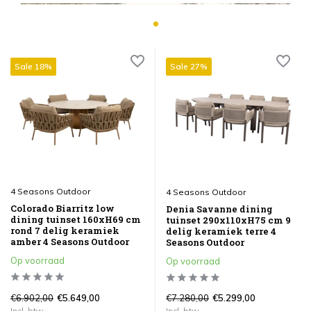
Sale 18%
Sale 27%
4 Seasons Outdoor
4 Seasons Outdoor
Colorado Biarritz low
Denia Savanne dining
dining tuinset 160xH69 cm
tuinset 290x110xH75 cm 9
rond 7 delig keramiek
delig keramiek terre 4
amber 4 Seasons Outdoor
Seasons Outdoor
Op voorraad
Op voorraad
€6.902,00
€7.280,00
€5.649,00
€5.299,00
Incl. btw
Incl. btw