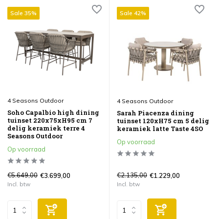
Sale 35%
Sale 42%
4 Seasons Outdoor
4 Seasons Outdoor
Soho Capalbio high dining
Sarah Piacenza dining
tuinset 220x75xH95 cm 7
tuinset 120xH75 cm 5 delig
delig keramiek terre 4
keramiek latte Taste 4SO
Seasons Outdoor
Op voorraad
Op voorraad
€5.649,00
€2.135,00
€3.699,00
€1.229,00
Incl. btw
Incl. btw