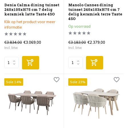
Denia Calma dining tuinset
Manolo Cannes dining
240x105xH75 cm 7 delig
tuinset 240x103xH75 cm 7
keramiek latte Taste 4SO
delig keramiek terre Taste
4SO
Klik op het product voor meer
Op voorraad
informatie
€3.834,00
€3.183,00
€3.069,00
€2.379,00
Incl. btw
Incl. btw
Sale 14%
Sale 23%