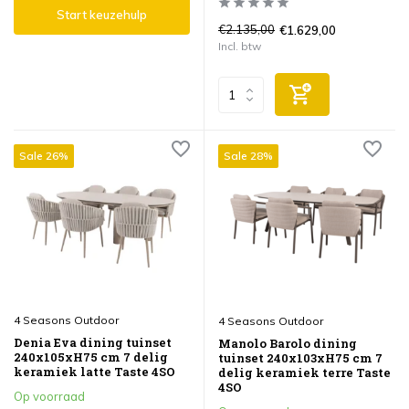
Start keuzehulp
€2.135,00
€1.629,00
Incl. btw
Sale 26%
Sale 28%
4 Seasons Outdoor
4 Seasons Outdoor
Denia Eva dining tuinset
Manolo Barolo dining
240x105xH75 cm 7 delig
tuinset 240x103xH75 cm 7
keramiek latte Taste 4SO
delig keramiek terre Taste
4SO
Op voorraad