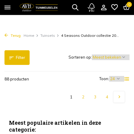
0
Terug
Home
Tuinsets
4 Seasons Outdoor collectie 20...
Sorteren op:
Filter
Toon:
88 producten
1
2
3
4
Meest populaire artikelen in deze
categorie: