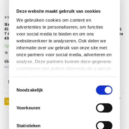
Deze website maakt gebruik van cookies
4 Seasons Outdoor
4 Seasons Outdoor
We gebruiken cookies om content en
Hampton Puglia low
Sarah Cannes dining
advertenties te personaliseren, om functies
dining tuinset 160xH69 cm
tuinset 120xH75 cm rond 5
7 delig mortex latte Taste
delig keramiek terre Taste
voor social media te bieden en om ons
4SO
4SO
websiteverkeer te analyseren. Ook delen we
Op voorraad
Op voorraad
informatie over uw gebruik van onze site met
onze partners voor social media, adverteren en
analyse. Deze partners kunnen deze gegevens
€5.232,00
€2.215,00
€4.459,00
€1.629,00
Incl. btw
Incl. btw
combineren met andere informatie die u aan ze
heeft verstrekt of die ze hebben verzameld op
basis van uw gebruik van hun services.
Toestemmingsselectie
Noodzakelijk
Sale 17%
Sale 25%
Voorkeuren
Statistieken