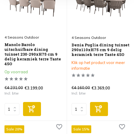
4 Seasons Outdoor
4 Seasons Outdoor
Manolo Barolo
Denia Puglia dining tuinset
uitschuifbare dining
290x110xH75 cm 9 delig
tuinset 230-290xH75 cm 9
keramiek terre Taste 4SO
delig keramiek terre Taste
Klik op het product voor meer
4SO
informatie
Op voorraad
€4.231,00
€4.160,00
€3.199,00
€3.369,00
Incl. btw
Incl. btw
Sale 28%
Sale 15%