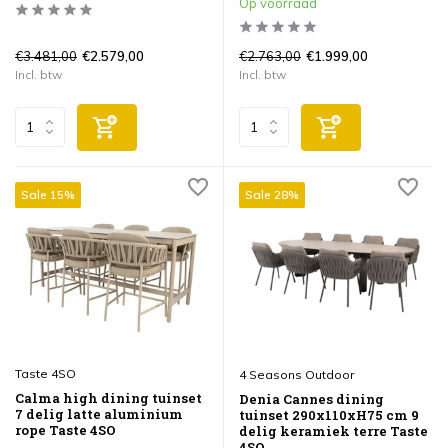
Op voorraad
€3.481,00
€2.763,00
€2.579,00
€1.999,00
Incl. btw
Incl. btw
Sale 15%
Sale 28%
Taste 4SO
4 Seasons Outdoor
Calma high dining tuinset
Denia Cannes dining
7 delig latte aluminium
tuinset 290x110xH75 cm 9
rope Taste 4SO
delig keramiek terre Taste
4SO