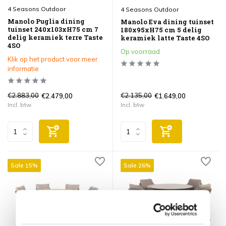
4 Seasons Outdoor
4 Seasons Outdoor
Manolo Puglia dining
Manolo Eva dining tuinset
tuinset 240x103xH75 cm 7
180x95xH75 cm 5 delig
delig keramiek terre Taste
keramiek latte Taste 4SO
4SO
Op voorraad
Klik op het product voor meer
informatie
€2.883,00
€2.135,00
€2.479,00
€1.649,00
Incl. btw
Incl. btw
Sale 15%
Sale 26%