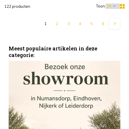
Toon:
122 producten
1
2
3
4
5
6
Meest populaire artikelen in deze
categorie:
S