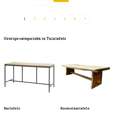
1
2
3
4
5
6
Overige categorieën in Tuintafels
Bartafels
Boomstamtafels