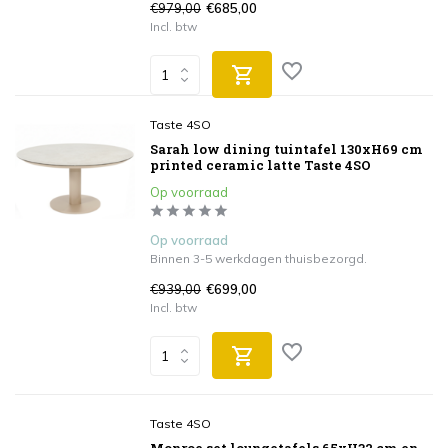
€979,00
€685,00
Incl. btw
Taste 4SO
Sarah low dining tuintafel 130xH69 cm
printed ceramic latte Taste 4SO
Op voorraad
Op voorraad
Binnen 3-5 werkdagen thuisbezorgd.
€939,00
€699,00
Incl. btw
Taste 4SO