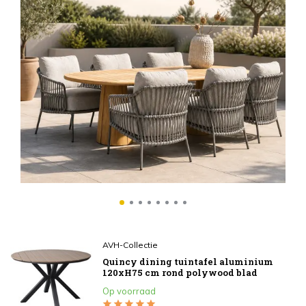
AV
Q
r
€4
In
AVH-Collectie
Quincy dining tuintafel aluminium
120xH75 cm rond polywood blad
Op voorraad