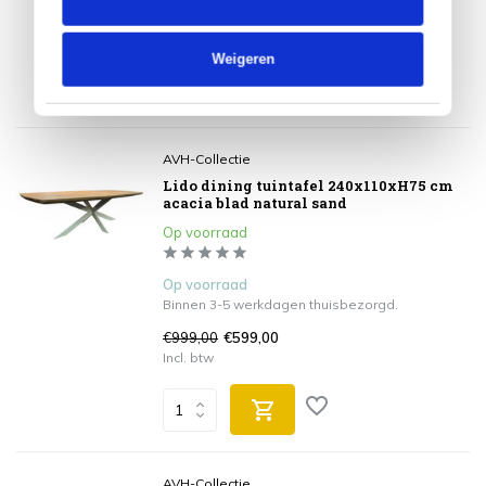
€699,00
€475,00
Incl. btw
Weigeren
AVH-Collectie
Lido dining tuintafel 240x110xH75 cm
acacia blad natural sand
Op voorraad
Op voorraad
Binnen 3-5 werkdagen thuisbezorgd.
€999,00
€599,00
Incl. btw
AVH-Collectie