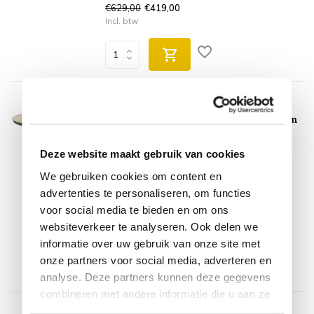
€629,00
€419,00
Incl. btw
AVH-Collectie
Samantha dining tuintafel 144xH75 cm
rond latte keramisch blad
Op voorraad
Deze website maakt gebruik van cookies
We gebruiken cookies om content en
Op voorraad
advertenties te personaliseren, om functies
Binnen 3-5 werkdagen thuisbezorgd.
voor social media te bieden en om ons
€699,00
€499,00
websiteverkeer te analyseren. Ook delen we
Incl. btw
informatie over uw gebruik van onze site met
onze partners voor social media, adverteren en
analyse. Deze partners kunnen deze gegevens
combineren met andere informatie die u aan ze
heeft verstrekt of die ze hebben verzameld op
AVH-Collectie